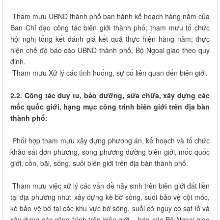
Tham mưu UBND thành phố ban hành kế hoạch hàng năm của
Ban Chỉ đạo công tác biên giới thành phố; tham mưu tổ chức
hội nghị tổng kết đánh giá kết quả thực hiện hàng năm; thực
hiện chế độ báo cáo UBND thành phố, Bộ Ngoại giao theo quy
định.
Tham mưu Xử lý các tình huống, sự cố liên quan đến biên giới.
2.2. Công tác duy tu, bảo dưỡng, sửa chữa, xây dựng các
mốc quốc giới, hạng mục công trình biên giới trên địa bàn
thành phố:
Phối hợp tham mưu xây dựng phương án, kế hoạch và tổ chức
khảo sát đơn phương, song phương đường biên giới, mốc quốc
giới, cồn, bãi, sông, suối biên giới trên địa bàn thành phố.
Tham mưu việc xử lý các vấn đề nảy sinh trên biên giới đất liền
tại địa phương như: xây dựng kè bờ sông, suối bảo vệ cột mốc,
kè bảo vệ bờ tại các khu vực bờ sông, suối có nguy cơ sạt lở và
xây dựng các công trình trên biên giới… báo cáo Bộ Ngoại giao