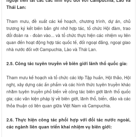
ngoại trên tất các các lĩnh vực đối với Campuchia, Lào và
Thái Lan:
Tham mưu, đề xuất các kế hoạch, chương trình, dự án, chủ
trương ký kết biên bản ghi nhớ hợp tác, tổ chức Hội đàm, trao
đổi đoàn ra - đoàn vào... và tổ chức thực hiện các nhiệm vụ liên
quan đến hoạt động hợp tác quốc tế, đối ngoại đảng, ngoại giao
nhà nước đối với Campuchia, Lào và Thái Lan.
2.5. Công tác tuyên truyền về biên giới lãnh thổ quốc gia:
Tham mưu kế hoạch và tổ chức các lớp Tập huấn, Hội thảo, Hội
nghị, xây dựng các ấn phẩm và các hình thức tuyên truyền khác
nhằm tuyên truyền phổ biến về công tác biên giới lãnh thổ quốc
gia; các văn kiện pháp lý về biên giới, lãnh thổ, biển, đảo và các
thỏa thuận có liên quan giữa Việt Nam và Campuchia.
2.6. Thực hiện công tác phối hợp với đối tác nước ngoài,
các ngành liên quan triển khai nhiệm vụ biên giới: