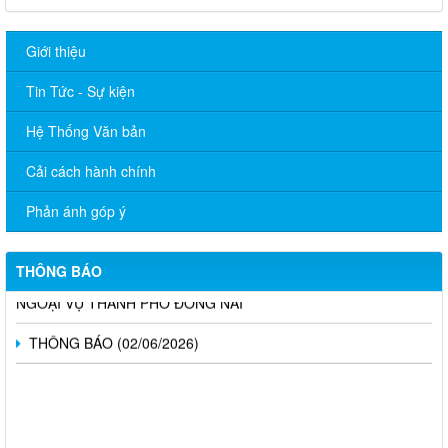
Giới thiệu
Tin Tức - Sự kiện
Hệ Thống Văn bản
Sở Ngoại vụ thông báo tuyển dụng hợp đồng thực hiện nhiệm
vụ công chức năm 2026
Cải cách hành chính
TÍCH CỰC HƯỞNG ỨNG CUỘC THI TRỰC TUYẾN “TÌM HIỂU
Phản ánh góp ý
PHÁP LUẬT” NĂM 2026
CÔNG BỐ DANH MỤC THỦ TỤC HÀNH CHÍNH ĐƯỢC PHÂN
THÔNG BÁO
CẤP, PHÂN QUYỀN THUỘC PHẠM VI QUẢN LÝ CỦA NGÀNH
NGOẠI VỤ THÀNH PHỐ ĐỒNG NAI
THÔNG BÁO (02/06/2026)