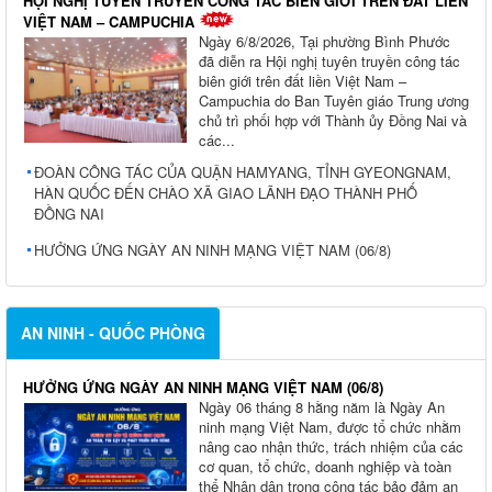
HỘI NGHỊ TUYÊN TRUYỀN CÔNG TÁC BIÊN GIỚI TRÊN ĐẤT LIỀN
VIỆT NAM – CAMPUCHIA
Ngày 6/8/2026, Tại phường Bình Phước
đã diễn ra Hội nghị tuyên truyền công tác
biên giới trên đất liền Việt Nam –
Campuchia do Ban Tuyên giáo Trung ương
chủ trì phối hợp với Thành ủy Đồng Nai và
các...
ĐOÀN CÔNG TÁC CỦA QUẬN HAMYANG, TỈNH GYEONGNAM,
HÀN QUỐC ĐẾN CHÀO XÃ GIAO LÃNH ĐẠO THÀNH PHỐ
ĐỒNG NAI
HƯỞNG ỨNG NGÀY AN NINH MẠNG VIỆT NAM (06/8)
AN NINH - QUỐC PHÒNG
HƯỞNG ỨNG NGÀY AN NINH MẠNG VIỆT NAM (06/8)
Ngày 06 tháng 8 hằng năm là Ngày An
ninh mạng Việt Nam, được tổ chức nhằm
nâng cao nhận thức, trách nhiệm của các
cơ quan, tổ chức, doanh nghiệp và toàn
thể Nhân dân trong công tác bảo đảm an