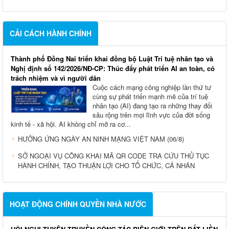
CẢI CÁCH HÀNH CHÍNH
Thành phố Đồng Nai triển khai đồng bộ Luật Trí tuệ nhân tạo và
Nghị định số 142/2026/NĐ-CP: Thúc đẩy phát triển AI an toàn, có
trách nhiệm và vì người dân
Cuộc cách mạng công nghiệp lần thứ tư
cùng sự phát triển mạnh mẽ của trí tuệ
nhân tạo (AI) đang tạo ra những thay đổi
sâu rộng trên mọi lĩnh vực của đời sống
kinh tế - xã hội. AI không chỉ mở ra cơ...
HƯỞNG ỨNG NGÀY AN NINH MẠNG VIỆT NAM (06/8)
SỞ NGOẠI VỤ CÔNG KHAI MÃ QR CODE TRA CỨU THỦ TỤC
HÀNH CHÍNH, TẠO THUẬN LỢI CHO TỔ CHỨC, CÁ NHÂN
HOẠT ĐỘNG CHÍNH QUYỀN NHÀ NƯỚC