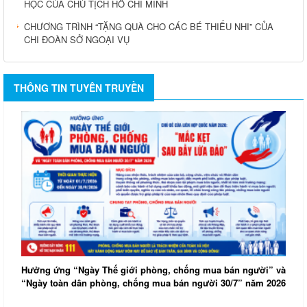
HỌC CỦA CHỦ TỊCH HỒ CHÍ MINH
CHƯƠNG TRÌNH “TẶNG QUÀ CHO CÁC BÉ THIẾU NHI” CỦA
CHI ĐOÀN SỞ NGOẠI VỤ
THÔNG TIN TUYÊN TRUYỀN
S
Hưởng ứng “Ngày Thế giới phòng, chống mua bán người” và
H
“Ngày toàn dân phòng, chống mua bán người 30/7” năm 2026