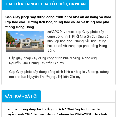
TRẢ LỜI KIẾN NGHỊ CỦA TỔ CHỨC, CÁ NHÂN
Cấp Giấy phép xây dựng công trình Khối Nhà ăn đa năng và khối
lớp học cho Trường tiểu học, trung học cơ sở và trung học phổ
thông Hồng Bàng
58/GPXD: về việc cấp Giấy phép xây
dựng công trình Khối Nhà ăn đa năng và
khối lớp học cho Trường tiểu học, trung
học cơ sở và trung học phổ thông Hồng
Bàng
Cấp giấy phép xây dựng công trình nhà ở riêng lẻ cho ông:
Nguyễn Đức Chung , thị trấn Gia ray
Cấp Giấy phép xây dựng công trình Nhà ở riêng lẻ và cổng, tường
rào cho bà: Nguyễn Thị Phụng , thị trấn Gia ray
VĂN HOÁ - XÃ HỘI
Lan tỏa thông điệp bình đẳng giới từ Chương trình tọa đàm
truyền hình “Nữ đại biểu dân cử nhiệm kỳ 2026–2031: Bản lĩnh