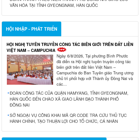
VĂN HÓA TẠI TỈNH GYEONGNAM, HÀN QUỐC
HỘI NHẬP - PHÁT TRIỂN
HỘI NGHỊ TUYÊN TRUYỀN CÔNG TÁC BIÊN GIỚI TRÊN ĐẤT LIỀN
VIỆT NAM – CAMPUCHIA
Ngày 6/8/2026, Tại phường Bình Phước
đã diễn ra Hội nghị tuyên truyền công tác
biên giới trên đất liền Việt Nam –
Campuchia do Ban Tuyên giáo Trung ương
chủ trì phối hợp với Thành ủy Đồng Nai và
các...
ĐOÀN CÔNG TÁC CỦA QUẬN HAMYANG, TỈNH GYEONGNAM,
HÀN QUỐC ĐẾN CHÀO XÃ GIAO LÃNH ĐẠO THÀNH PHỐ
ĐỒNG NAI
SỞ NGOẠI VỤ CÔNG KHAI MÃ QR CODE TRA CỨU THỦ TỤC
HÀNH CHÍNH, TẠO THUẬN LỢI CHO TỔ CHỨC, CÁ NHÂN