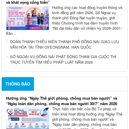
và khát vọng cống hiến”
Hưởng ứng các hoạt động truyền thông về
bình đẳng giới năm 2026, Sở Ngoại vụ
thành phố Đồng Nai tuyên truyền, giới
thiệu Chương trình tọa đàm truyền hình
“Nữ đại biểu dân cử nhiệm kỳ 2026–2031:
Bản...
ĐOÀN THANH THIẾU NIÊN THÀNH PHỐ ĐỒNG NAI GIAO LƯU
VĂN HÓA TẠI TỈNH GYEONGNAM, HÀN QUỐC
SỞ NGOẠI VỤ ĐỒNG NAI PHÁT ĐỘNG THAM GIA CUỘC THI
TRỰC TUYẾN TÌM HIỂU PHÁP LUẬT NĂM 2026
THÔNG BÁO
Hưởng ứng “Ngày Thế giới phòng, chống mua bán người” và
“Ngày toàn dân phòng, chống mua bán người 30/7” năm 2026
Thực hiện văn bản của Bộ Tư pháp về
triển khai hoạt động hưởng ứng “Ngày Thế
giới phòng, chống mua bán người” và
“Ngày toàn dân phòng, chống mua bán