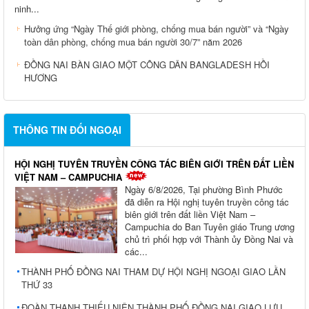
ninh...
Hưởng ứng “Ngày Thế giới phòng, chống mua bán người” và “Ngày
toàn dân phòng, chống mua bán người 30/7” năm 2026
ĐỒNG NAI BÀN GIAO MỘT CÔNG DÂN BANGLADESH HỒI
HƯƠNG
THÔNG TIN ĐỐI NGOẠI
HỘI NGHỊ TUYÊN TRUYỀN CÔNG TÁC BIÊN GIỚI TRÊN ĐẤT LIỀN
VIỆT NAM – CAMPUCHIA
Ngày 6/8/2026, Tại phường Bình Phước
đã diễn ra Hội nghị tuyên truyền công tác
biên giới trên đất liền Việt Nam –
Campuchia do Ban Tuyên giáo Trung ương
chủ trì phối hợp với Thành ủy Đồng Nai và
các...
THÀNH PHỐ ĐỒNG NAI THAM DỰ HỘI NGHỊ NGOẠI GIAO LẦN
THỨ 33
ĐOÀN THANH THIẾU NIÊN THÀNH PHỐ ĐỒNG NAI GIAO LƯU