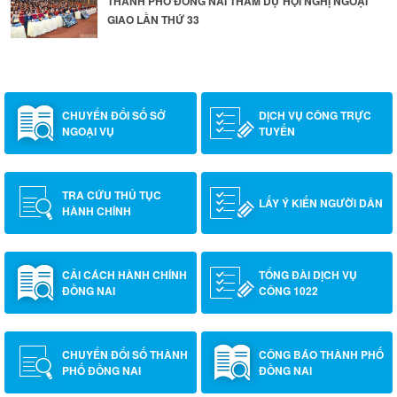
THÀNH PHỐ ĐỒNG NAI THAM DỰ HỘI NGHỊ NGOẠI
GIAO LẦN THỨ 33
CHUYỂN ĐỔI SỐ SỞ
DỊCH VỤ CÔNG TRỰC
NGOẠI VỤ
TUYẾN
TRA CỨU THỦ TỤC
LẤY Ý KIẾN NGƯỜI DÂN
HÀNH CHÍNH
CẢI CÁCH HÀNH CHÍNH
TỔNG ĐÀI DỊCH VỤ
ĐỒNG NAI
CÔNG 1022
CHUYỂN ĐỔI SỐ THÀNH
CÔNG BÁO THÀNH PHỐ
PHỐ ĐỒNG NAI
ĐỒNG NAI