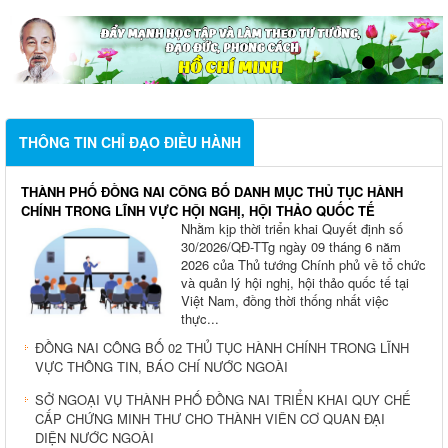
THÔNG TIN CHỈ ĐẠO ĐIỀU HÀNH
THÀNH PHỐ ĐỒNG NAI CÔNG BỐ DANH MỤC THỦ TỤC HÀNH
CHÍNH TRONG LĨNH VỰC HỘI NGHỊ, HỘI THẢO QUỐC TẾ
Nhằm kịp thời triển khai Quyết định số
30/2026/QĐ-TTg ngày 09 tháng 6 năm
2026 của Thủ tướng Chính phủ về tổ chức
và quản lý hội nghị, hội thảo quốc tế tại
Việt Nam, đồng thời thống nhất việc
thực...
ĐỒNG NAI CÔNG BỐ 02 THỦ TỤC HÀNH CHÍNH TRONG LĨNH
VỰC THÔNG TIN, BÁO CHÍ NƯỚC NGOÀI
SỞ NGOẠI VỤ THÀNH PHỐ ĐỒNG NAI TRIỂN KHAI QUY CHẾ
CẤP CHỨNG MINH THƯ CHO THÀNH VIÊN CƠ QUAN ĐẠI
DIỆN NƯỚC NGOÀI