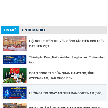
ĐOÀN CÔNG TÁC CỦA QUẬN HAMYANG, TỈNH GYEONGNAM,
HỘI NGHỊ TUYÊN TRUYỀN CÔNG TÁC BIÊN GIỚI TRÊN ĐẤT
THÀNH PHỐ ĐỒNG NAI THAM DỰ HỘI NGHỊ NGOẠI GIAO
HÀN QUỐC ĐẾN CHÀO XÃ GIAO LÃNH ĐẠO THÀNH PHỐ
LIỀN VIỆT NAM – CAMPUCHIA
LẦN THỨ 33
ĐỒNG NAI
TIN MỚI
TIN XEM NHIỀU
HỘI NGHỊ TUYÊN TRUYỀN CÔNG TÁC BIÊN GIỚI TRÊN
ĐẤT LIỀN VIỆT...
Thành phố Đồng Nai triển khai đồng bộ Luật Trí tuệ nhân
tạo...
ĐOÀN CÔNG TÁC CỦA QUẬN HAMYANG, TỈNH
GYEONGNAM, HÀN QUỐC ĐẾN...
HƯỞNG ỨNG NGÀY AN NINH MẠNG VIỆT NAM (06/8)