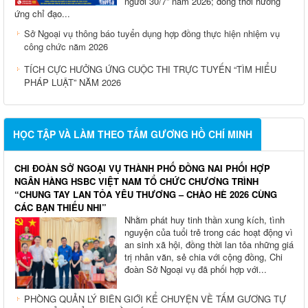
người 30/7” năm 2026; đồng thời hưởng
ứng chỉ đạo...
Sở Ngoại vụ thông báo tuyển dụng hợp đồng thực hiện nhiệm vụ
công chức năm 2026
TÍCH CỰC HƯỞNG ỨNG CUỘC THI TRỰC TUYẾN “TÌM HIỂU
PHÁP LUẬT” NĂM 2026
HỌC TẬP VÀ LÀM THEO TẤM GƯƠNG HỒ CHÍ MINH
CHI ĐOÀN SỞ NGOẠI VỤ THÀNH PHỐ ĐỒNG NAI PHỐI HỢP
NGÂN HÀNG HSBC VIỆT NAM TỔ CHỨC CHƯƠNG TRÌNH
“CHUNG TAY LAN TỎA YÊU THƯƠNG – CHÀO HÈ 2026 CÙNG
CÁC BẠN THIẾU NHI”
Nhằm phát huy tinh thần xung kích, tình
nguyện của tuổi trẻ trong các hoạt động vì
an sinh xã hội, đồng thời lan tỏa những giá
trị nhân văn, sẻ chia với cộng đồng, Chi
đoàn Sở Ngoại vụ đã phối hợp với...
PHÒNG QUẢN LÝ BIÊN GIỚI KỂ CHUYỆN VỀ TẤM GƯƠNG TỰ