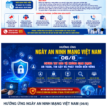
Thành phố Đồng Nai triển khai đồng bộ Luật Trí tuệ nhân
tạo và Nghị định số 142/2026/NĐ-CP: Thúc đẩy phát triển AI
an toàn, có trách nhiệm và vì người dân
HƯỞNG ỨNG NGÀY AN NINH MẠNG VIỆT NAM (06/8)