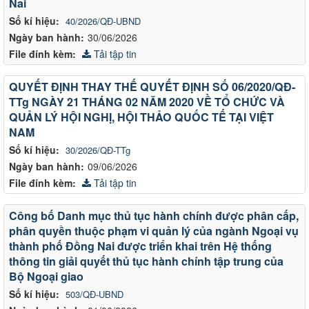
Nai
Số kí hiệu:
40/2026/QĐ-UBND
Ngày ban hành:
30/06/2026
File đính kèm:
Tải tập tin
QUYẾT ĐỊNH THAY THẾ QUYẾT ĐỊNH SỐ 06/2020/QĐ-
TTg NGÀY 21 THÁNG 02 NĂM 2020 VỀ TỔ CHỨC VÀ
QUẢN LÝ HỘI NGHỊ, HỘI THẢO QUỐC TẾ TẠI VIỆT
NAM
Số kí hiệu:
30/2026/QĐ-TTg
Ngày ban hành:
09/06/2026
File đính kèm:
Tải tập tin
Công bố Danh mục thủ tục hành chính được phân cấp,
phân quyền thuộc phạm vi quản lý của ngành Ngoại vụ
thành phố Đồng Nai được triển khai trên Hệ thống
thông tin giải quyết thủ tục hành chính tập trung của
Bộ Ngoại giao
Số kí hiệu:
503/QĐ-UBND