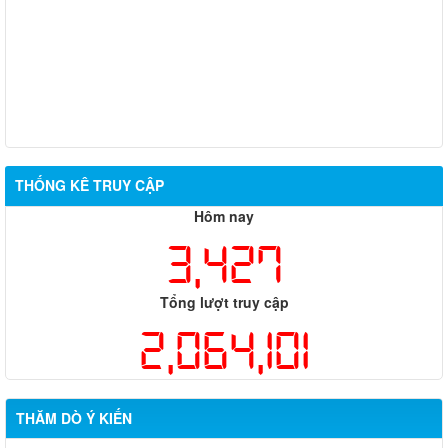
THỐNG KÊ TRUY CẬP
Hôm nay
3,427
Tổng lượt truy cập
2,064,101
THĂM DÒ Ý KIẾN