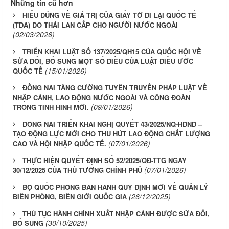
Những tin cũ hơn
HIỂU ĐÚNG VỀ GIÁ TRỊ CỦA GIẤY TỜ ĐI LẠI QUỐC TẾ
(TDA) DO THÁI LAN CẤP CHO NGƯỜI NƯỚC NGOÀI
(02/03/2026)
TRIỂN KHAI LUẬT SỐ 137/2025/QH15 CỦA QUỐC HỘI VỀ
SỬA ĐỔI, BỔ SUNG MỘT SỐ ĐIỀU CỦA LUẬT ĐIỀU ƯỚC
(15/01/2026)
QUỐC TẾ
ĐỒNG NAI TĂNG CƯỜNG TUYÊN TRUYỀN PHÁP LUẬT VỀ
NHẬP CẢNH, LAO ĐỘNG NƯỚC NGOÀI VÀ CÔNG ĐOÀN
(09/01/2026)
TRONG TÌNH HÌNH MỚI.
ĐỒNG NAI TRIỂN KHAI NGHỊ QUYẾT 43/2025/NQ-HĐND –
TẠO ĐỘNG LỰC MỚI CHO THU HÚT LAO ĐỘNG CHẤT LƯỢNG
(07/01/2026)
CAO VÀ HỘI NHẬP QUỐC TẾ.
THỰC HIỆN QUYẾT ĐỊNH SỐ 52/2025/QĐ-TTG NGÀY
(07/01/2026)
30/12/2025 CỦA THỦ TƯỚNG CHÍNH PHỦ
BỘ QUỐC PHÒNG BAN HÀNH QUY ĐỊNH MỚI VỀ QUẢN LÝ
(26/12/2025)
BIÊN PHÒNG, BIÊN GIỚI QUỐC GIA
THỦ TỤC HÀNH CHÍNH XUẤT NHẬP CẢNH ĐƯỢC SỬA ĐỐI,
(30/10/2025)
BỔ SUNG