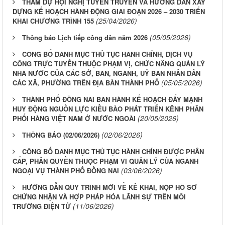
THAM DỰ HỘI NGHỊ TUYÊN TRUYỀN VÀ HƯỚNG DẪN XÂY
DỰNG KẾ HOẠCH HÀNH ĐỘNG GIAI ĐOẠN 2026 – 2030 TRIỂN
(25/04/2026)
KHAI CHƯƠNG TRÌNH 155
(05/05/2026)
Thông báo Lịch tiếp công dân năm 2026
CÔNG BỐ DANH MỤC THỦ TỤC HÀNH CHÍNH, DỊCH VỤ
CÔNG TRỰC TUYẾN THUỘC PHẠM VỊ, CHỨC NĂNG QUẢN LÝ
NHÀ NƯỚC CỦA CÁC SỞ, BAN, NGÀNH, UỶ BAN NHÂN DÂN
(05/05/2026)
CÁC XÃ, PHƯỜNG TRÊN ĐỊA BÀN THÀNH PHỐ
THÀNH PHỐ ĐỒNG NAI BAN HÀNH KẾ HOẠCH ĐẨY MẠNH
HUY ĐỘNG NGUỒN LỰC KIỀU BÀO PHÁT TRIỂN KÊNH PHÂN
(20/05/2026)
PHỐI HÀNG VIỆT NAM Ở NƯỚC NGOÀI
(02/06/2026)
THÔNG BÁO (02/06/2026)
CÔNG BỐ DANH MỤC THỦ TỤC HÀNH CHÍNH ĐƯỢC PHÂN
CẤP, PHÂN QUYỀN THUỘC PHẠM VI QUẢN LÝ CỦA NGÀNH
(03/06/2026)
NGOẠI VỤ THÀNH PHỐ ĐỒNG NAI
HƯỚNG DẪN QUY TRÌNH MỚI VỀ KÊ KHAI, NỘP HỒ SƠ
CHỨNG NHẬN VÀ HỢP PHÁP HÓA LÃNH SỰ TRÊN MÔI
(11/06/2026)
TRƯỜNG ĐIỆN TỬ