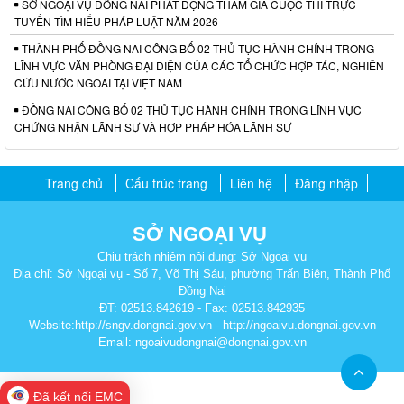
SỞ NGOẠI VỤ ĐỒNG NAI PHÁT ĐỘNG THAM GIA CUỘC THI TRỰC
TUYẾN TÌM HIỂU PHÁP LUẬT NĂM 2026
THÀNH PHỐ ĐỒNG NAI CÔNG BỐ 02 THỦ TỤC HÀNH CHÍNH TRONG
LĨNH VỰC VĂN PHÒNG ĐẠI DIỆN CỦA CÁC TỔ CHỨC HỢP TÁC, NGHIÊN
CỨU NƯỚC NGOÀI TẠI VIỆT NAM
ĐỒNG NAI CÔNG BỐ 02 THỦ TỤC HÀNH CHÍNH TRONG LĨNH VỰC
CHỨNG NHẬN LÃNH SỰ VÀ HỢP PHÁP HÓA LÃNH SỰ
Trang chủ
Cấu trúc trang
Liên hệ
Đăng nhập
SỞ NGOẠI VỤ
Chịu trách nhiệm nội dung: Sở Ngoại vụ
Địa chỉ: Sở Ngoại vụ - Số 7, Võ Thị Sáu, phường Trấn Biên, Thành Phố
Đồng Nai
ĐT: 02513.842619 - Fax: 02513.842935
Website:http://sngv.dongnai.gov.vn - http://ngoaivu.dongnai.gov.vn
Email: ngoaivudongnai@dongnai.gov.vn
Đã kết nối EMC