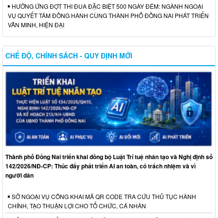
HƯỞNG ỨNG ĐỢT THI ĐUA ĐẶC BIỆT 500 NGÀY ĐÊM: NGÀNH NGOẠI
VỤ QUYẾT TÂM ĐỒNG HÀNH CÙNG THÀNH PHỐ ĐỒNG NAI PHÁT TRIỂN
VĂN MINH, HIỆN ĐẠI
CHẾ ĐỘ, CHÍNH SÁCH - QUY ĐỊNH MỚI
Thành phố Đồng Nai triển khai đồng bộ Luật Trí tuệ nhân tạo và Nghị định số
142/2026/NĐ-CP: Thúc đẩy phát triển AI an toàn, có trách nhiệm và vì
người dân
SỞ NGOẠI VỤ CÔNG KHAI MÃ QR CODE TRA CỨU THỦ TỤC HÀNH
CHÍNH, TẠO THUẬN LỢI CHO TỔ CHỨC, CÁ NHÂN