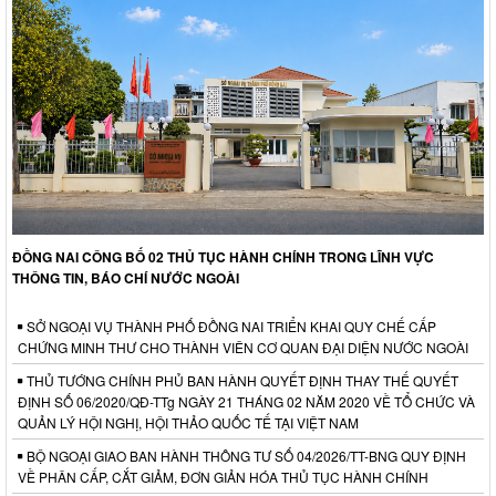
ĐỒNG NAI CÔNG BỐ 02 THỦ TỤC HÀNH CHÍNH TRONG LĨNH VỰC
THÔNG TIN, BÁO CHÍ NƯỚC NGOÀI
SỞ NGOẠI VỤ THÀNH PHỐ ĐỒNG NAI TRIỂN KHAI QUY CHẾ CẤP
CHỨNG MINH THƯ CHO THÀNH VIÊN CƠ QUAN ĐẠI DIỆN NƯỚC NGOÀI
THỦ TƯỚNG CHÍNH PHỦ BAN HÀNH QUYẾT ĐỊNH THAY THẾ QUYẾT
ĐỊNH SỐ 06/2020/QĐ-TTg NGÀY 21 THÁNG 02 NĂM 2020 VỀ TỔ CHỨC VÀ
QUẢN LÝ HỘI NGHỊ, HỘI THẢO QUỐC TẾ TẠI VIỆT NAM
BỘ NGOẠI GIAO BAN HÀNH THÔNG TƯ SỐ 04/2026/TT-BNG QUY ĐỊNH
VỀ PHÂN CẤP, CẮT GIẢM, ĐƠN GIẢN HÓA THỦ TỤC HÀNH CHÍNH