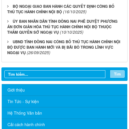
BỘ NGOẠI GIAO BAN HÀNH CÁC QUYẾT ĐỊNH CÔNG BỐ
(16/10/2025)
THỦ TỤC HÀNH CHÍNH NỘI BỘ
ỦY BAN NHÂN DÂN TỈNH ĐỒNG NAI PHÊ DUYỆT PHƯƠNG
ÁN ĐƠN GIẢN HÓA THỦ TỤC HÀNH CHÍNH NỘI BỘ THUỘC
(10/10/2025)
THẨM QUYỀN SỞ NGOẠI VỤ
UBND TỈNH ĐỒNG NAI CÔNG BỐ THỦ TỤC HÀNH CHÍNH NỘI
BỘ ĐƯỢC BAN HÀNH MỚI VÀ BỊ BÃI BỎ TRONG LĨNH VỰC
(26/09/2025)
NGOẠI VỤ
Tìm
Giới thiệu
Tin Tức - Sự kiện
Sở Ngoại vụ thông báo tuyển dụng hợp đồng thực hiện nhiệm
Hệ Thống Văn bản
vụ công chức năm 2026
Cải cách hành chính
TÍCH CỰC HƯỞNG ỨNG CUỘC THI TRỰC TUYẾN “TÌM HIỂU