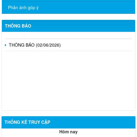
PHÁP LUẬT” NĂM 2026
Phản ánh góp ý
CÔNG BỐ DANH MỤC THỦ TỤC HÀNH CHÍNH ĐƯỢC PHÂN
CẤP, PHÂN QUYỀN THUỘC PHẠM VI QUẢN LÝ CỦA NGÀNH
THÔNG BÁO
NGOẠI VỤ THÀNH PHỐ ĐỒNG NAI
THÔNG BÁO (02/06/2026)
THỐNG KÊ TRUY CẬP
Hôm nay