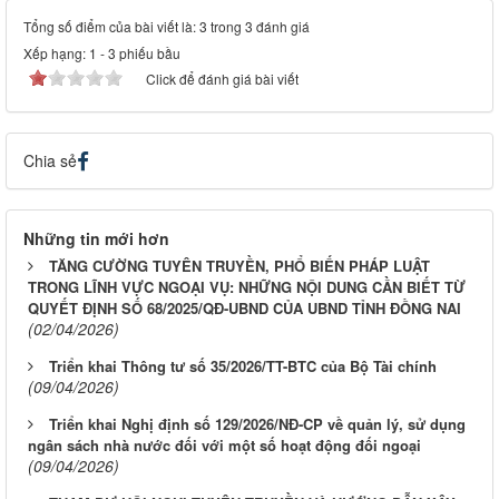
Tổng số điểm của bài viết là: 3 trong 3 đánh giá
Xếp hạng:
1
-
3
phiếu bầu
Click để đánh giá bài viết
Chia sẻ
Những tin mới hơn
TĂNG CƯỜNG TUYÊN TRUYỀN, PHỔ BIẾN PHÁP LUẬT
TRONG LĨNH VỰC NGOẠI VỤ: NHỮNG NỘI DUNG CẦN BIẾT TỪ
QUYẾT ĐỊNH SỐ 68/2025/QĐ-UBND CỦA UBND TỈNH ĐỒNG NAI
(02/04/2026)
Triển khai Thông tư số 35/2026/TT-BTC của Bộ Tài chính
(09/04/2026)
Triển khai Nghị định số 129/2026/NĐ-CP về quản lý, sử dụng
ngân sách nhà nước đối với một số hoạt động đối ngoại
(09/04/2026)