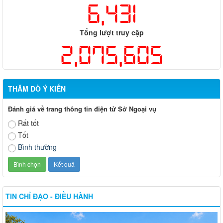
6,431
Tổng lượt truy cập
2,075,605
THĂM DÒ Ý KIẾN
Đánh giá về trang thông tin điện tử Sở Ngoại vụ
Rất tốt
Tốt
Bình thường
TIN CHỈ ĐẠO - ĐIỀU HÀNH