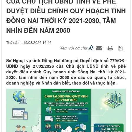
CỦA CHỦ TỊCH UBND TỈNH VỀ PHÊ
DUYỆT ĐIỀU CHỈNH QUY HOẠCH TỈNH
ĐỒNG NAI THỜI KỲ 2021-2030, TẦM
NHÌN ĐẾN NĂM 2050
Thứ năm - 19/03/2026 16:46
Xem với cỡ chữ
Sở Ngoại vụ tỉnh Đồng Nai đăng tải Quyết định số 779/QĐ-
UBND ngày 27/02/2026 của Chủ tịch UBND tỉnh về phê
duyệt điều chỉnh Quy hoạch tỉnh Đồng Nai thời kỳ 2021-
2030, tầm nhìn đến năm 2050 để các cơ quan, tổ chức,
doanh nghiệp và Nhân dân biết, theo dõi và thực hiện.