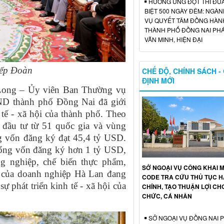
HƯỞNG ỨNG ĐỢT THI ĐU
BIỆT 500 NGÀY ĐÊM: NGÀN
VỤ QUYẾT TÂM ĐỒNG HÀN
THÀNH PHỐ ĐỒNG NAI PHÁ
VĂN MINH, HIỆN ĐẠI
iếp Đoàn
CHẾ ĐỘ, CHÍNH SÁCH -
ĐỊNH MỚI
 Long – Ủy viên Ban Thường vụ
ND thành phố Đồng Nai đã giới
h tế - xã hội của thành phố. Theo
 đầu tư từ 51 quốc gia và vùng
ng vốn đăng ký đạt 45,4 tỷ USD.
tổng vốn đăng ký hơn 1 tỷ USD,
ng nghiệp, chế biến thực phẩm,
SỞ NGOẠI VỤ CÔNG KHAI 
án của doanh nghiệp Hà Lan đang
CODE TRA CỨU THỦ TỤC 
ự phát triển kinh tế - xã hội của
CHÍNH, TẠO THUẬN LỢI CH
CHỨC, CÁ NHÂN
SỞ NGOẠI VỤ ĐỒNG NAI 