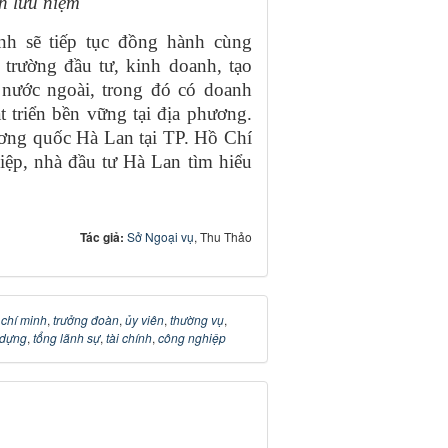
h lưu niệm
h sẽ tiếp tục đồng hành cùng
trường đầu tư, kinh doanh, tạo
 nước ngoài, trong đó có doanh
 triển bền vững tại địa phương.
ơng quốc Hà Lan tại TP. Hồ Chí
hiệp, nhà đầu tư Hà Lan tìm hiểu
Tác giả:
Sở Ngoại vụ
, Thu Thảo
,
chí minh
,
trưởng đoàn
,
ủy viên
,
thường vụ
,
 dựng
,
tổng lãnh sự
,
tài chính
,
công nghiệp