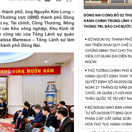
ân thành phố, ông Nguyễn Kim Long –
ĐỒNG NAI CÔNG BỐ 02 TH
h Thường trực UBND thành phố Đồng
HÀNH CHÍNH TRONG LĨNH 
ại vụ, Tài chính, Công Thương, Nông
THÔNG TIN, BÁO CHÍ NƯỚC
ý các Khu công nghiệp, Khu Kinh tế
àn công tác của Tổng Lãnh sự quán
SỞ NGOẠI VỤ THÀNH PH
Raïssa Marteaux – Tổng Lãnh sự làm
NAI TRIỂN KHAI QUY CHẾ 
thành phố Đồng Nai.
CHỨNG MINH THƯ CHO TH
VIÊN CƠ QUAN ĐẠI DIỆN 
NGOÀI
THỦ TƯỚNG CHÍNH PHỦ 
HÀNH QUYẾT ĐỊNH THAY T
QUYẾT ĐỊNH SỐ 06/2020/Q
NGÀY 21 THÁNG 02 NĂM 20
CHỨC VÀ QUẢN LÝ HỘI NGH
THẢO QUỐC TẾ TẠI VIỆT N
BỘ NGOẠI GIAO BAN HÀN
TƯ SỐ 04/2026/TT-BNG QUY
PHÂN CẤP, CẮT GIẢM, ĐƠN
HÓA THỦ TỤC HÀNH CHÍN