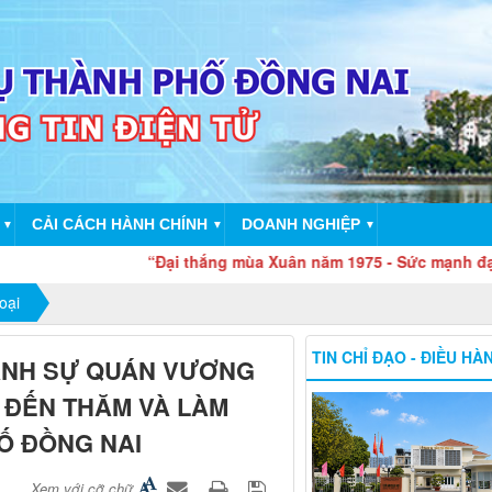
CẢI CÁCH HÀNH CHÍNH
DOANH NGHIỆP
▼
▼
▼
“Đại thắng mùa Xuân năm 1975 - Sức mạnh đại đoàn kết to
oại
TIN CHỈ ĐẠO - ĐIỀU HÀ
ÃNH SỰ QUÁN VƯƠNG
H ĐẾN THĂM VÀ LÀM
Ố ĐỒNG NAI
Xem với cỡ chữ