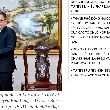
ĐỘNG THAM GIA CUỘC THI
TUYẾN TÌM HIỂU PHÁP LU
2026
THÀNH PHỐ ĐỒNG NAI C
02 THỦ TỤC HÀNH CHÍNH
LĨNH VỰC VĂN PHÒNG ĐẠI 
CỦA CÁC TỔ CHỨC HỢP TÁ
NGHIÊN CỨU NƯỚC NGOÀI T
NAM
ĐỒNG NAI CÔNG BỐ 02 T
HÀNH CHÍNH TRONG LĨNH
CHỨNG NHẬN LÃNH SỰ VÀ
PHÁP HÓA LÃNH SỰ
TUYÊN TRUYỀN NGHỊ ĐỊN
258/2026/NĐ-CP CỦA CHÍ
g quốc Hà Lan tại TP. Hồ Chí
guyễn Kim Long – Ủy viên Ban
ờng trực UBND thành phố Đồng