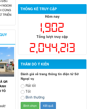
A ĐẶC
H NGOẠI
THỐNG KÊ TRUY CẬP
H CÙNG
T TRIỂN
Hôm nay
1,902
 QUY
Tổng lượt truy cập
2,044,213
THĂM DÒ Ý KIẾN
Đánh giá về trang thông tin điện tử Sở
Ngoại vụ
MÃ QR
Rất tốt
HÀNH
O TỔ
Tốt
Bình thường
PHÁT