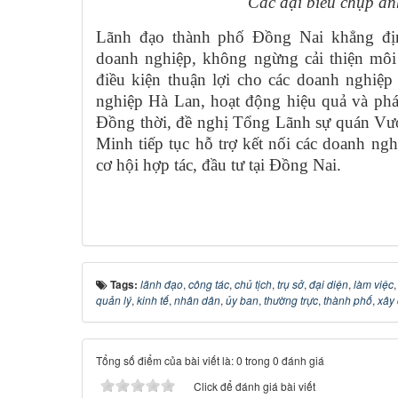
Các đại biểu chụp ản
Lãnh đạo thành phố Đồng Nai khẳng địn
doanh nghiệp, không ngừng cải thiện môi 
điều kiện thuận lợi cho các doanh nghiệp
nghiệp Hà Lan, hoạt động hiệu quả và phát
Đồng thời, đề nghị Tổng Lãnh sự quán Vư
Minh tiếp tục hỗ trợ kết nối các doanh ng
cơ hội hợp tác, đầu tư tại Đồng Nai.
Tags:
lãnh đạo
,
công tác
,
chủ tịch
,
trụ sở
,
đại diện
,
làm việc
quản lý
,
kinh tế
,
nhân dân
,
ủy ban
,
thường trực
,
thành phố
,
xây
Tổng số điểm của bài viết là: 0 trong 0 đánh giá
Click để đánh giá bài viết