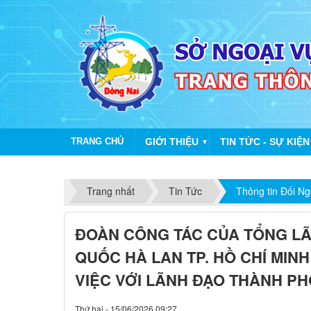
TRANG CHỦ
GIỚI THIỆU
TIN TỨC - SỰ KIỆN
▼
Trang nhất
Tin Tức
Thông tin Đối Ng
ĐOÀN CÔNG TÁC CỦA TỔNG L
QUỐC HÀ LAN TP. HỒ CHÍ MIN
VIỆC VỚI LÃNH ĐẠO THÀNH PH
Thứ hai - 15/06/2026 09:27