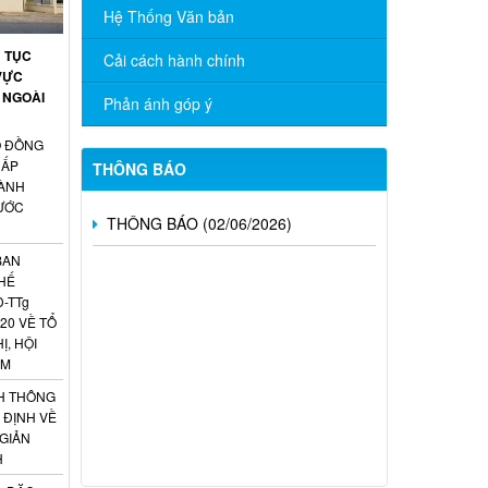
NĂM 2026
Hệ Thống Văn bản
Ủ TỤC
CÔNG BỐ DANH MỤC THỦ TỤC
Cải cách hành chính
VỰC
HÀNH CHÍNH ĐƯỢC PHÂN CẤP, PHÂN
 NGOÀI
QUYỀN THUỘC PHẠM VI QUẢN LÝ CỦA
Phản ánh góp ý
NGÀNH NGOẠI VỤ THÀNH PHỐ ĐỒNG
NAI
Ố ĐỒNG
CẤP
THÔNG BÁO
THÔNG BÁO (02/06/2026)
ÀNH
NƯỚC
BAN
HẾ
Đ-TTg
20 VỀ TỔ
Ị, HỘI
AM
H THÔNG
 ĐỊNH VỀ
 GIẢN
H