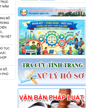
 TRỰC
ẬT NĂM
ÔNG BỐ
 TRONG
DIỆN
C,
ẠI VIỆT
HỦ TỤC
 VỰC
 HỢP
H SỐ
NH PHỦ