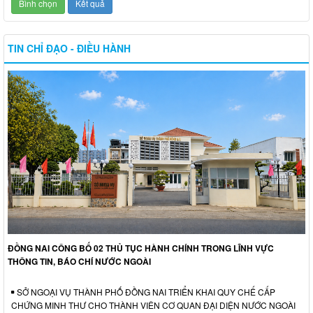
TIN CHỈ ĐẠO - ĐIỀU HÀNH
ĐỒNG NAI CÔNG BỐ 02 THỦ TỤC HÀNH CHÍNH TRONG LĨNH VỰC
THÔNG TIN, BÁO CHÍ NƯỚC NGOÀI
SỞ NGOẠI VỤ THÀNH PHỐ ĐỒNG NAI TRIỂN KHAI QUY CHẾ CẤP
CHỨNG MINH THƯ CHO THÀNH VIÊN CƠ QUAN ĐẠI DIỆN NƯỚC NGOÀI