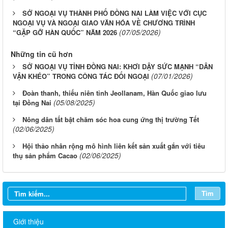
SỞ NGOẠI VỤ THÀNH PHỐ ĐỒNG NAI LÀM VIỆC VỚI CỤC
NGOẠI VỤ VÀ NGOẠI GIAO VĂN HÓA VỀ CHƯƠNG TRÌNH
(07/05/2026)
“GẶP GỠ HÀN QUỐC” NĂM 2026
Những tin cũ hơn
SỞ NGOẠI VỤ TỈNH ĐỒNG NAI: KHƠI DẬY SỨC MẠNH “DÂN
(07/01/2026)
VẬN KHÉO” TRONG CÔNG TÁC ĐỐI NGOẠI
Đoàn thanh, thiếu niên tỉnh Jeollanam, Hàn Quốc giao lưu
(05/08/2025)
tại Đồng Nai
Nông dân tất bật chăm sóc hoa cung ứng thị trường Tết
(02/06/2025)
Hội thảo nhân rộng mô hình liên kết sản xuất gắn với tiêu
(02/06/2025)
thụ sản phẩm Cacao
Tìm
Giới thiệu