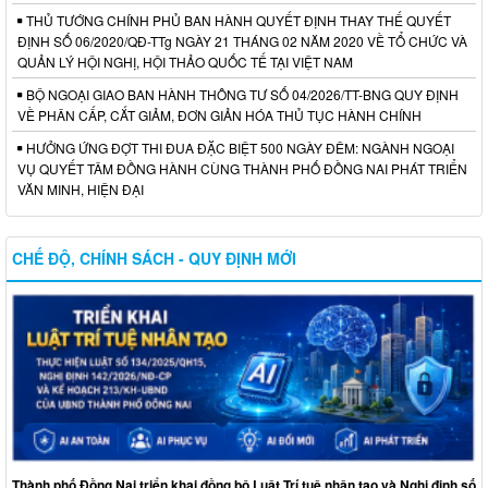
THỦ TƯỚNG CHÍNH PHỦ BAN HÀNH QUYẾT ĐỊNH THAY THẾ QUYẾT
ĐỊNH SỐ 06/2020/QĐ-TTg NGÀY 21 THÁNG 02 NĂM 2020 VỀ TỔ CHỨC VÀ
QUẢN LÝ HỘI NGHỊ, HỘI THẢO QUỐC TẾ TẠI VIỆT NAM
BỘ NGOẠI GIAO BAN HÀNH THÔNG TƯ SỐ 04/2026/TT-BNG QUY ĐỊNH
VỀ PHÂN CẤP, CẮT GIẢM, ĐƠN GIẢN HÓA THỦ TỤC HÀNH CHÍNH
HƯỞNG ỨNG ĐỢT THI ĐUA ĐẶC BIỆT 500 NGÀY ĐÊM: NGÀNH NGOẠI
VỤ QUYẾT TÂM ĐỒNG HÀNH CÙNG THÀNH PHỐ ĐỒNG NAI PHÁT TRIỂN
VĂN MINH, HIỆN ĐẠI
CHẾ ĐỘ, CHÍNH SÁCH - QUY ĐỊNH MỚI
Thành phố Đồng Nai triển khai đồng bộ Luật Trí tuệ nhân tạo và Nghị định số