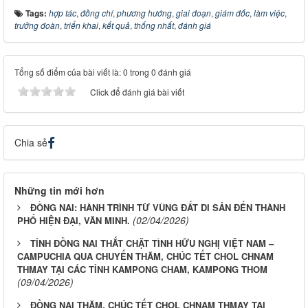
Tags:
hợp tác
,
đồng chí
,
phương hướng
,
giai đoạn
,
giám đốc
,
làm việc
,
trưởng đoàn
,
triển khai
,
kết quả
,
thống nhất
,
đánh giá
Tổng số điểm của bài viết là: 0 trong 0 đánh giá
Click để đánh giá bài viết
Chia sẻ
Những tin mới hơn
ĐỒNG NAI: HÀNH TRÌNH TỪ VÙNG ĐẤT DI SẢN ĐẾN THÀNH
(02/04/2026)
PHỐ HIỆN ĐẠI, VĂN MINH.
TỈNH ĐỒNG NAI THẮT CHẶT TÌNH HỮU NGHỊ VIỆT NAM –
CAMPUCHIA QUA CHUYẾN THĂM, CHÚC TẾT CHOL CHNAM
THMAY TẠI CÁC TỈNH KAMPONG CHAM, KAMPONG THOM
(09/04/2026)
ĐỒNG NAI THĂM, CHÚC TẾT CHOL CHNAM THMAY TẠI