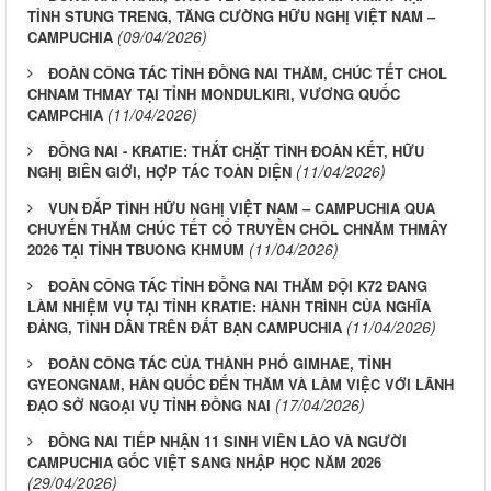
TỈNH STUNG TRENG, TĂNG CƯỜNG HỮU NGHỊ VIỆT NAM –
(09/04/2026)
CAMPUCHIA
ĐOÀN CÔNG TÁC TỈNH ĐỒNG NAI THĂM, CHÚC TẾT CHOL
CHNAM THMAY TẠI TỈNH MONDULKIRI, VƯƠNG QUỐC
(11/04/2026)
CAMPCHIA
ĐỒNG NAI - KRATIE: THẮT CHẶT TÌNH ĐOÀN KẾT, HỮU
(11/04/2026)
NGHỊ BIÊN GIỚI, HỢP TÁC TOÀN DIỆN
VUN ĐẮP TÌNH HỮU NGHỊ VIỆT NAM – CAMPUCHIA QUA
CHUYẾN THĂM CHÚC TẾT CỔ TRUYỀN CHÔL CHNĂM THMÂY
(11/04/2026)
2026 TẠI TỈNH TBUONG KHMUM
ĐOÀN CÔNG TÁC TỈNH ĐỒNG NAI THĂM ĐỘI K72 ĐANG
LÀM NHIỆM VỤ TẠI TỈNH KRATIE: HÀNH TRÌNH CỦA NGHĨA
(11/04/2026)
ĐẢNG, TÌNH DÂN TRÊN ĐẤT BẠN CAMPUCHIA
ĐOÀN CÔNG TÁC CỦA THÀNH PHỐ GIMHAE, TỈNH
GYEONGNAM, HÀN QUỐC ĐẾN THĂM VÀ LÀM VIỆC VỚI LÃNH
(17/04/2026)
ĐẠO SỞ NGOẠI VỤ TỈNH ĐỒNG NAI
ĐỒNG NAI TIẾP NHẬN 11 SINH VIÊN LÀO VÀ NGƯỜI
CAMPUCHIA GỐC VIỆT SANG NHẬP HỌC NĂM 2026
(29/04/2026)