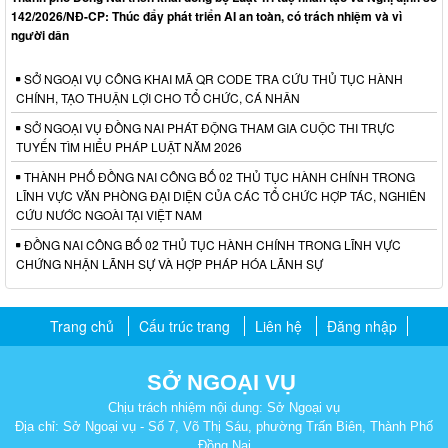
142/2026/NĐ-CP: Thúc đẩy phát triển AI an toàn, có trách nhiệm và vì
người dân
SỞ NGOẠI VỤ CÔNG KHAI MÃ QR CODE TRA CỨU THỦ TỤC HÀNH
CHÍNH, TẠO THUẬN LỢI CHO TỔ CHỨC, CÁ NHÂN
SỞ NGOẠI VỤ ĐỒNG NAI PHÁT ĐỘNG THAM GIA CUỘC THI TRỰC
TUYẾN TÌM HIỂU PHÁP LUẬT NĂM 2026
THÀNH PHỐ ĐỒNG NAI CÔNG BỐ 02 THỦ TỤC HÀNH CHÍNH TRONG
LĨNH VỰC VĂN PHÒNG ĐẠI DIỆN CỦA CÁC TỔ CHỨC HỢP TÁC, NGHIÊN
CỨU NƯỚC NGOÀI TẠI VIỆT NAM
ĐỒNG NAI CÔNG BỐ 02 THỦ TỤC HÀNH CHÍNH TRONG LĨNH VỰC
CHỨNG NHẬN LÃNH SỰ VÀ HỢP PHÁP HÓA LÃNH SỰ
Trang chủ
Cấu trúc trang
Liên hệ
Đăng nhập
SỞ NGOẠI VỤ
Chịu trách nhiệm nội dung: Sở Ngoại vụ
Địa chỉ: Sở Ngoại vụ - Số 7, Võ Thị Sáu, phường Trấn Biên, Thành Phố
Đồng Nai