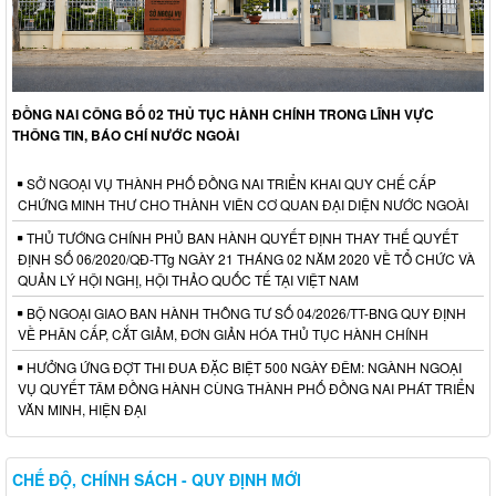
ĐỒNG NAI CÔNG BỐ 02 THỦ TỤC HÀNH CHÍNH TRONG LĨNH VỰC
THÔNG TIN, BÁO CHÍ NƯỚC NGOÀI
SỞ NGOẠI VỤ THÀNH PHỐ ĐỒNG NAI TRIỂN KHAI QUY CHẾ CẤP
CHỨNG MINH THƯ CHO THÀNH VIÊN CƠ QUAN ĐẠI DIỆN NƯỚC NGOÀI
THỦ TƯỚNG CHÍNH PHỦ BAN HÀNH QUYẾT ĐỊNH THAY THẾ QUYẾT
ĐỊNH SỐ 06/2020/QĐ-TTg NGÀY 21 THÁNG 02 NĂM 2020 VỀ TỔ CHỨC VÀ
QUẢN LÝ HỘI NGHỊ, HỘI THẢO QUỐC TẾ TẠI VIỆT NAM
BỘ NGOẠI GIAO BAN HÀNH THÔNG TƯ SỐ 04/2026/TT-BNG QUY ĐỊNH
VỀ PHÂN CẤP, CẮT GIẢM, ĐƠN GIẢN HÓA THỦ TỤC HÀNH CHÍNH
HƯỞNG ỨNG ĐỢT THI ĐUA ĐẶC BIỆT 500 NGÀY ĐÊM: NGÀNH NGOẠI
VỤ QUYẾT TÂM ĐỒNG HÀNH CÙNG THÀNH PHỐ ĐỒNG NAI PHÁT TRIỂN
VĂN MINH, HIỆN ĐẠI
CHẾ ĐỘ, CHÍNH SÁCH - QUY ĐỊNH MỚI