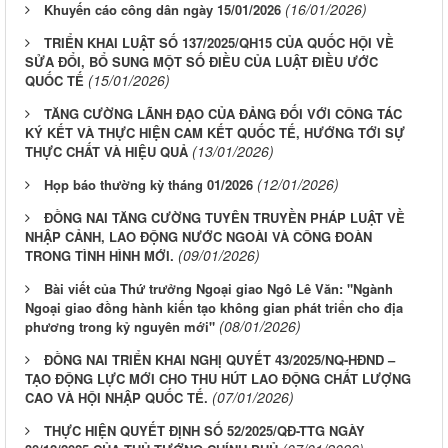
(16/01/2026)
Khuyến cáo công dân ngày 15/01/2026
TRIỂN KHAI LUẬT SỐ 137/2025/QH15 CỦA QUỐC HỘI VỀ
SỬA ĐỔI, BỔ SUNG MỘT SỐ ĐIỀU CỦA LUẬT ĐIỀU ƯỚC
(15/01/2026)
QUỐC TẾ
TĂNG CƯỜNG LÃNH ĐẠO CỦA ĐẢNG ĐỐI VỚI CÔNG TÁC
KÝ KẾT VÀ THỰC HIỆN CAM KẾT QUỐC TẾ, HƯỚNG TỚI SỰ
(13/01/2026)
THỰC CHẤT VÀ HIỆU QUẢ
(12/01/2026)
Họp báo thường kỳ tháng 01/2026
ĐỒNG NAI TĂNG CƯỜNG TUYÊN TRUYỀN PHÁP LUẬT VỀ
NHẬP CẢNH, LAO ĐỘNG NƯỚC NGOÀI VÀ CÔNG ĐOÀN
(09/01/2026)
TRONG TÌNH HÌNH MỚI.
Bài viết của Thứ trưởng Ngoại giao Ngô Lê Văn: "Ngành
Ngoại giao đồng hành kiến tạo không gian phát triển cho địa
(08/01/2026)
phương trong kỷ nguyên mới"
ĐỒNG NAI TRIỂN KHAI NGHỊ QUYẾT 43/2025/NQ-HĐND –
TẠO ĐỘNG LỰC MỚI CHO THU HÚT LAO ĐỘNG CHẤT LƯỢNG
(07/01/2026)
CAO VÀ HỘI NHẬP QUỐC TẾ.
THỰC HIỆN QUYẾT ĐỊNH SỐ 52/2025/QĐ-TTG NGÀY