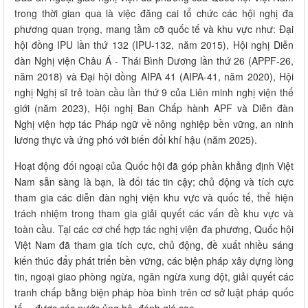
trong thời gian qua là việc đăng cai tổ chức các hội nghị đa
phương quan trọng, mang tầm cỡ quốc tế và khu vực như: Đại
hội đồng IPU lần thứ 132 (IPU-132, năm 2015), Hội nghị Diễn
đàn Nghị viện Châu Á - Thái Bình Dương lần thứ 26 (APPF-26,
năm 2018) và Đại hội đồng AIPA 41 (AIPA-41, năm 2020), Hội
nghị Nghị sĩ trẻ toàn cầu lần thứ 9 của Liên minh nghị viện thế
giới (năm 2023), Hội nghị Ban Chấp hành APF và Diễn đàn
Nghị viện hợp tác Pháp ngữ về nông nghiệp bền vững, an ninh
lương thực và ứng phó với biến đổi khí hậu (năm 2025).
Hoạt động đối ngoại của Quốc hội đã góp phần khẳng định Việt
Nam sẵn sàng là bạn, là đối tác tin cậy; chủ động và tích cực
tham gia các diễn đàn nghị viện khu vực và quốc tế, thể hiện
trách nhiệm trong tham gia giải quyết các vấn đề khu vực và
toàn cầu. Tại các cơ chế hợp tác nghị viện đa phương, Quốc hội
Việt Nam đã tham gia tích cực, chủ động, đề xuất nhiều sáng
kiến thúc đẩy phát triển bền vững, các biện pháp xây dựng lòng
tin, ngoại giao phòng ngừa, ngăn ngừa xung đột, giải quyết các
tranh chấp bằng biện pháp hòa bình trên cơ sở luật pháp quốc