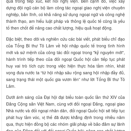
quả trong tiếp xúc, kết nối nghị viện. Bên cạnh đó, việc xây
dựng đội ngũ cán bộ làm công tác ngoại giao nghị viện chuyên
nghiệp, bản lĩnh, có khả năng sử dụng ngoại ngữ và công nghệ
thành thạo, am hiểu luật pháp và thông lệ quốc tế cũng là yếu
tố then chốt để nâng cao chất lượng, hiệu quả hoạt động.
Đặc biệt, theo dõi và nghiên cứu các bài viết, phát biểu chỉ đạo
của Tổng Bí thư Tô Lâm về hội nhập quốc tế trong tình hình
mới và sứ mệnh của công tác đối ngoại trong "kỷ nguyên mới",
hành trình tiếp theo của đối ngoại Quốc hội cần tiếp tục phát
huy vai trò tích cực trong việc hiện thực hóa tầm nhìn, khát
vọng đưa nước ta “từ hội nhập sâu rộng sang hội nhập đầy đủ,
sang trạng thái một quốc gia vươn lên” như lời Tổng Bí thư Tô
Lâm.
Dưới ánh sáng của Đại hội đại biểu toàn quốc lần thứ XIV của
Đảng Cộng sản Việt Nam, cùng với đối ngoại Đảng, ngoại giao
Nhà nước và đối ngoại nhân dân, đối ngoại Quốc hội sẽ tiếp tục
phát huy tầm vóc, vị thế đã được khẳng định trong nhiều năm
qua, thực hiện đồng bộ các nhóm giải pháp về bảo đảm sự lãnh
đạo của Đảng đối với đối ngoại Quốc hội; nâng cao chất lượng