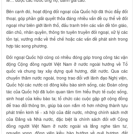
tế… được các nước ủng hộ, đánh giá cao.
Bên cạnh đó, hoạt động đối ngoại của Quốc hội đã thúc đẩy đối
thoại, góp phần giải quyết thỏa đáng nhiều vấn đề cụ thể về đối
ngoại như biên giới lãnh thổ, đấu tranh trên các vấn đề tôn giáo,
dân chủ, nhân quyền, thông tin tuyên truyền đối ngoại, xử lý các
tồn tại, vướng mắc về thể chế hoặc các vấn đề phát sinh trong
hợp tác song phương.
Đối ngoại Quốc hội cũng có nhiều đóng góp trong công tác vận
động Cộng đồng người Việt Nam ở nước ngoài hướng về Tổ
quốc và chung tay xây dựng quê hương, đất nước. Qua các
chuyến thăm nước ngoài, trong trao đổi với lãnh đạo Nghị viện,
Quốc hội các nước có đông kiều bào sinh sống, các Đoàn công
tác của Quốc hội đã luôn quan tâm tìm hiểu thực tế cuộc sống,
sinh hoạt của kiều bào ta; tổ chức các cuộc gặp gỡ cộng đồng
để trao đổi thông tin, giúp bà con nắm rõ hơn những thành tựu
phát triển kinh tế - xã hội của đất nước, những chính sách mới
của Đảng và Nhà nước, đặc biệt là chính sách đối với Cộng
đồng người Việt Nam ở nước ngoài và lắng nghe tâm tư,
nguyện vọng, động viên kiều bào hướng về quê hương, đất