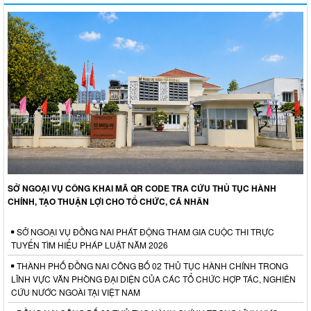
SỞ NGOẠI VỤ CÔNG KHAI MÃ QR CODE TRA CỨU THỦ TỤC HÀNH
CHÍNH, TẠO THUẬN LỢI CHO TỔ CHỨC, CÁ NHÂN
SỞ NGOẠI VỤ ĐỒNG NAI PHÁT ĐỘNG THAM GIA CUỘC THI TRỰC
TUYẾN TÌM HIỂU PHÁP LUẬT NĂM 2026
THÀNH PHỐ ĐỒNG NAI CÔNG BỐ 02 THỦ TỤC HÀNH CHÍNH TRONG
LĨNH VỰC VĂN PHÒNG ĐẠI DIỆN CỦA CÁC TỔ CHỨC HỢP TÁC, NGHIÊN
CỨU NƯỚC NGOÀI TẠI VIỆT NAM