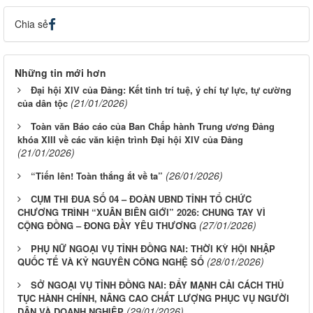
Chia sẻ
Những tin mới hơn
Đại hội XIV của Đảng: Kết tinh trí tuệ, ý chí tự lực, tự cường
(21/01/2026)
của dân tộc
Toàn văn Báo cáo của Ban Chấp hành Trung ương Đảng
khóa XIII về các văn kiện trình Đại hội XIV của Đảng
(21/01/2026)
(26/01/2026)
“Tiến lên! Toàn thắng ắt về ta”
CỤM THI ĐUA SỐ 04 – ĐOÀN UBND TỈNH TỔ CHỨC
CHƯƠNG TRÌNH “XUÂN BIÊN GIỚI” 2026: CHUNG TAY VÌ
(27/01/2026)
CỘNG ĐỒNG – ĐONG ĐẦY YÊU THƯƠNG
PHỤ NỮ NGOẠI VỤ TỈNH ĐỒNG NAI: THỜI KỲ HỘI NHẬP
(28/01/2026)
QUỐC TẾ VÀ KỶ NGUYÊN CÔNG NGHỆ SỐ
SỞ NGOẠI VỤ TỈNH ĐỒNG NAI: ĐẨY MẠNH CẢI CÁCH THỦ
TỤC HÀNH CHÍNH, NÂNG CAO CHẤT LƯỢNG PHỤC VỤ NGƯỜI
(29/01/2026)
DÂN VÀ DOANH NGHIỆP