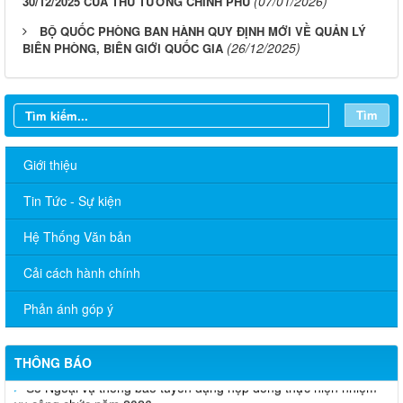
(07/01/2026)
30/12/2025 CỦA THỦ TƯỚNG CHÍNH PHỦ
BỘ QUỐC PHÒNG BAN HÀNH QUY ĐỊNH MỚI VỀ QUẢN LÝ
(26/12/2025)
BIÊN PHÒNG, BIÊN GIỚI QUỐC GIA
Tìm
Giới thiệu
Tin Tức - Sự kiện
Hệ Thống Văn bản
Cải cách hành chính
Phản ánh góp ý
THÔNG BÁO
Sở Ngoại vụ thông báo tuyển dụng hợp đồng thực hiện nhiệm
vụ công chức năm 2026