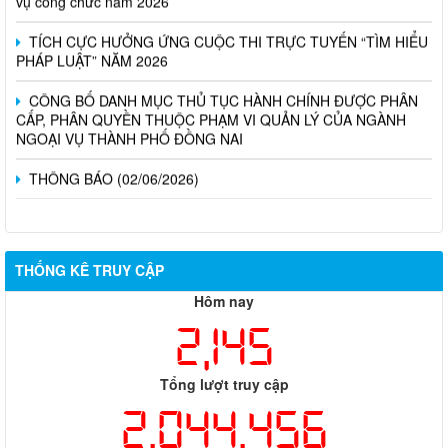
TÍCH CỰC HƯỞNG ỨNG CUỘC THI TRỰC TUYẾN “TÌM HIỂU
PHÁP LUẬT” NĂM 2026
CÔNG BỐ DANH MỤC THỦ TỤC HÀNH CHÍNH ĐƯỢC PHÂN
CẤP, PHÂN QUYỀN THUỘC PHẠM VI QUẢN LÝ CỦA NGÀNH
NGOẠI VỤ THÀNH PHỐ ĐỒNG NAI
THÔNG BÁO (02/06/2026)
THỐNG KÊ TRUY CẬP
Hôm nay
2,145
Tổng lượt truy cập
2,044,456