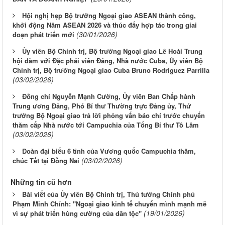
Hội nghị hẹp Bộ trưởng Ngoại giao ASEAN thành công,
khởi động Năm ASEAN 2026 và thúc đẩy hợp tác trong giai
(30/01/2026)
đoạn phát triển mới
Ủy viên Bộ Chính trị, Bộ trưởng Ngoại giao Lê Hoài Trung
hội đàm với Đặc phái viên Đảng, Nhà nước Cuba, Ủy viên Bộ
Chính trị, Bộ trưởng Ngoại giao Cuba Bruno Rodríguez Parrilla
(03/02/2026)
Đồng chí Nguyễn Mạnh Cường, Ủy viên Ban Chấp hành
Trung ương Đảng, Phó Bí thư Thường trực Đảng ủy, Thứ
trưởng Bộ Ngoại giao trả lời phỏng vấn báo chí trước chuyến
thăm cấp Nhà nước tới Campuchia của Tổng Bí thư Tô Lâm
(03/02/2026)
Đoàn đại biểu 6 tỉnh của Vương quốc Campuchia thăm,
(03/02/2026)
chúc Tết tại Đồng Nai
Những tin cũ hơn
Bài viết của Ủy viên Bộ Chính trị, Thủ tướng Chính phủ
Phạm Minh Chính: "Ngoại giao kinh tế chuyển mình mạnh mẽ
(19/01/2026)
vì sự phát triển hùng cường của dân tộc"