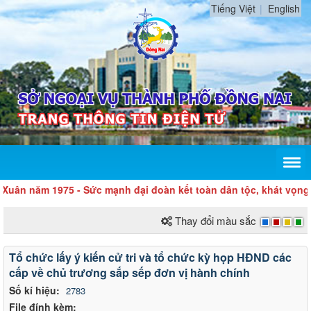
Tiếng Việt
English
uân năm 1975 - Sức mạnh đại đoàn kết toàn dân tộc, khát vọng h
Thay đổi màu sắc
Lấy
Tổ chức lấy ý kiến cử tri và tổ chức kỳ họp HĐND các
ý
cấp về chủ trương sắp sếp đơn vị hành chính
kiến
Số kí hiệu:
2783
File đính kèm:
người