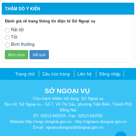
THĂM DÒ Ý KIẾN
Đánh giá về trang thông tin điện tử Sở Ngoại vụ
Rất tốt
Tốt
Bình thường
Trang chủ
Cấu trúc trang
Liên hệ
Đăng nhập
SỞ NGOẠI VỤ
Chịu trách nhiệm nội dung: Sở Ngoại vụ
Địa chỉ: Sở Ngoại vụ - Số 7, Võ Thị Sáu, phường Trấn Biên, Thành Phố
Đồng Nai
ĐT: 02513.842619 - Fax: 02513.842935
Website:http://sngv.dongnai.gov.vn - http://ngoaivu.dongnai.gov.vn
Email: ngoaivudongnai@dongnai.gov.vn