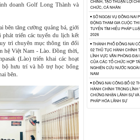
CHÍNH, TẠO THUẬN LỢI CH
Kinh doanh Golf Long Thành và
CHỨC, CÁ NHÂN
SỞ NGOẠI VỤ ĐỒNG NAI 
ĐỘNG THAM GIA CUỘC THI
ai bên tăng cường quảng bá, giới
TUYẾN TÌM HIỂU PHÁP LU
2026
phát triển các tuyến du lịch kết
uy trì chuyên mục thông tin đối
THÀNH PHỐ ĐỒNG NAI C
02 THỦ TỤC HÀNH CHÍNH
an hệ Việt Nam - Lào. Đồng thời,
LĨNH VỰC VĂN PHÒNG ĐẠI 
asak (Lào) triển khai các hoạt
CỦA CÁC TỔ CHỨC HỢP TÁ
bộ hưu trí và hỗ trợ học bổng
NGHIÊN CỨU NƯỚC NGOÀI T
NAM
hai bên.
ĐỒNG NAI CÔNG BỐ 02 T
HÀNH CHÍNH TRONG LĨNH
CHỨNG NHẬN LÃNH SỰ VÀ
PHÁP HÓA LÃNH SỰ