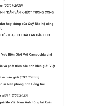
(05/01/2026)
es
MẠNH “DÂN VẬN KHÉO” TRONG CÔNG
 dứt hoạt động của Quỹ Bảo hộ công
6)
C TẾ (TDA) DO THÁI LAN CẤP CHO
 Vực Biên Giới Với Campuchia giai
 và phát triển các tỉnh biên giới Việt
(10/10/2025)
 xã biên giới
ến sĩ biên phòng tỉnh Đồng Nai
(12/08/2025)
n giới
 quà Mẹ Việt Nam Anh hùng tại Xuân