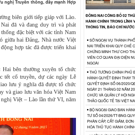
hữu nghị Truyền thống, đẩy mạnh Hợp
ĐỒNG NAI CÔNG BỐ 02 TH
ng biên giới tiếp giáp với Lào.
HÀNH CHÍNH TRONG LĨNH 
 Nai đã và đang duy trì và phát
THÔNG TIN, BÁO CHÍ NƯỚC
 thống đặc biệt với các tỉnh Nam
bó giữa hai Đảng, Nhà nước Việt
SỞ NGOẠI VỤ THÀNH PH
NAI TRIỂN KHAI QUY CHẾ 
động hợp tác đã được triển khai
CHỨNG MINH THƯ CHO TH
VIÊN CƠ QUAN ĐẠI DIỆN 
NGOÀI
:
Hai bên thường xuyên tổ chức
THỦ TƯỚNG CHÍNH PHỦ 
c tết cổ truyền, dự các ngày Lễ
HÀNH QUYẾT ĐỊNH THAY T
QUYẾT ĐỊNH SỐ 06/2020/Q
giao lưu ý nghĩa đã được tổ chức
NGÀY 21 THÁNG 02 NĂM 20
ay và giao lưu văn hóa Việt Nam
CHỨC VÀ QUẢN LÝ HỘI NGH
nghị Việt – Lào lần thứ VI, năm
THẢO QUỐC TẾ TẠI VIỆT N
BỘ NGOẠI GIAO BAN HÀN
TƯ SỐ 04/2026/TT-BNG QUY
PHÂN CẤP, CẮT GIẢM, ĐƠN
HÓA THỦ TỤC HÀNH CHÍN