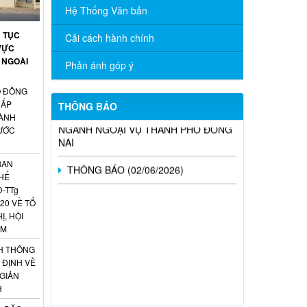
Hệ Thống Văn bản
TÍCH CỰC HƯỞNG ỨNG CUỘC THI
TRỰC TUYẾN “TÌM HIỂU PHÁP LUẬT”
Ủ TỤC
Cải cách hành chính
NĂM 2026
VỰC
 NGOÀI
Phản ánh góp ý
CÔNG BỐ DANH MỤC THỦ TỤC
HÀNH CHÍNH ĐƯỢC PHÂN CẤP, PHÂN
Ố ĐỒNG
QUYỀN THUỘC PHẠM VI QUẢN LÝ CỦA
CẤP
THÔNG BÁO
NGÀNH NGOẠI VỤ THÀNH PHỐ ĐỒNG
ÀNH
NAI
NƯỚC
THÔNG BÁO (02/06/2026)
BAN
HẾ
Đ-TTg
20 VỀ TỔ
Ị, HỘI
AM
H THÔNG
 ĐỊNH VỀ
 GIẢN
H