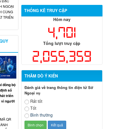
A ĐẶC
H NGOẠI
THỐNG KÊ TRUY CẬP
H CÙNG
T TRIỂN
Hôm nay
4,701
 QUY
Tổng lượt truy cập
2,055,359
THĂM DÒ Ý KIẾN
ai đồng bộ
Đánh giá về trang thông tin điện tử Sở
 định số
Ngoại vụ
át triển
Rất tốt
 vì người
Tốt
Bình thường
 MÃ QR
HÀNH