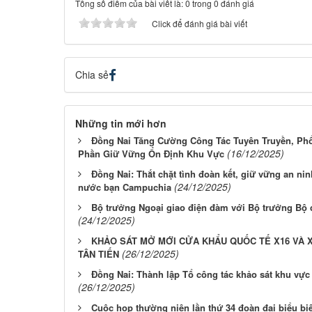
Tổng số điểm của bài viết là: 0 trong 0 đánh giá
Click để đánh giá bài viết
Chia sẻ
Những tin mới hơn
Đồng Nai Tăng Cường Công Tác Tuyên Truyền, Phổ
(16/12/2025)
Phần Giữ Vững Ổn Định Khu Vực
Đồng Nai: Thắt chặt tình đoàn kết, giữ vững an ninh
(24/12/2025)
nước bạn Campuchia
Bộ trưởng Ngoại giao điện đàm với Bộ trưởng Bộ 
(24/12/2025)
KHẢO SÁT MỞ MỚI CỬA KHẨU QUỐC TẾ X16 VÀ 
(26/12/2025)
TÂN TIẾN
Đồng Nai: Thành lập Tổ công tác khảo sát khu vực
(26/12/2025)
Cuộc họp thường niên lần thứ 34 đoàn đại biểu biê