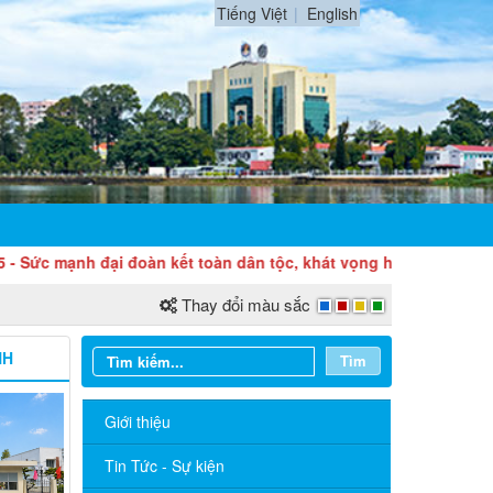
Tiếng Việt
English
nh đại đoàn kết toàn dân tộc, khát vọng hòa bình, độc lập dân t
Thay đổi màu sắc
NH
Tìm
Giới thiệu
Sở Ngoại vụ thông báo tuyển dụng
hợp đồng thực hiện nhiệm vụ công chức
Tin Tức - Sự kiện
năm 2026