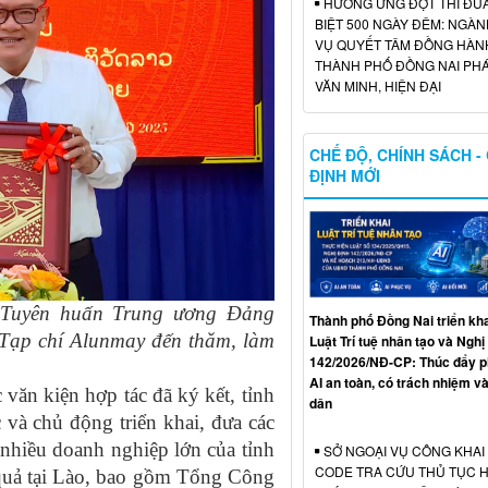
HƯỞNG ỨNG ĐỢT THI ĐU
BIỆT 500 NGÀY ĐÊM: NGÀN
VỤ QUYẾT TÂM ĐỒNG HÀN
THÀNH PHỐ ĐỒNG NAI PHÁ
VĂN MINH, HIỆN ĐẠI
CHẾ ĐỘ, CHÍNH SÁCH -
ĐỊNH MỚI
 Tuyên huấn Trung ương Đảng
Thành phố Đồng Nai triển kh
Tạp chí Alunmay đến thăm, làm
Luật Trí tuệ nhân tạo và Nghị
142/2026/NĐ-CP: Thúc đẩy ph
AI an toàn, có trách nhiệm và
 văn kiện hợp tác đã ký kết, tỉnh
dân
 và chủ động triển khai, đưa các
 nhiều doanh nghiệp lớn của tỉnh
SỞ NGOẠI VỤ CÔNG KHAI
CODE TRA CỨU THỦ TỤC 
quả tại Lào, bao gồm Tổng Công