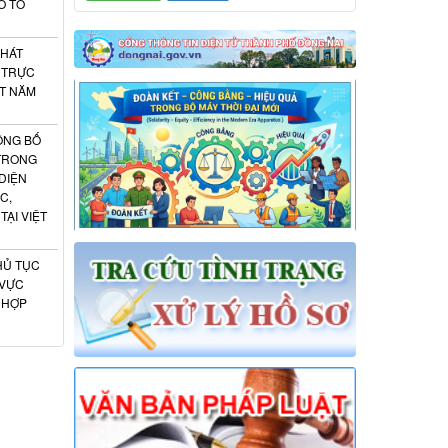
O TỔ
PHÁT
 TRỰC
ẬT NĂM
ÔNG BỐ
 TRONG
DIỆN
C,
ẠI VIỆT
HỦ TỤC
 VỰC
 HỢP