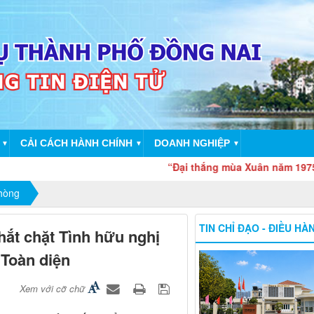
CẢI CÁCH HÀNH CHÍNH
DOANH NGHIỆP
▼
▼
▼
“Đại thắng mùa Xuân năm 1975 - Sức mạ
phòng
TIN CHỈ ĐẠO - ĐIỀU HÀ
hắt chặt Tình hữu nghị
 Toàn diện
Xem với cỡ chữ