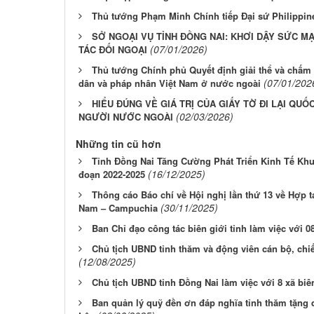
Thủ tướng Phạm Minh Chính tiếp Đại sứ Philippin
SỞ NGOẠI VỤ TỈNH ĐỒNG NAI: KHƠI DẬY SỨC 
(07/01/2026)
TÁC ĐỐI NGOẠI
Thủ tướng Chính phủ Quyết định giải thể và chấm
(07/01/202
dân và pháp nhân Việt Nam ở nước ngoài
HIỂU ĐÚNG VỀ GIÁ TRỊ CỦA GIẤY TỜ ĐI LẠI QUỐ
(02/03/2026)
NGƯỜI NƯỚC NGOÀI
Những tin cũ hơn
Tỉnh Đồng Nai Tăng Cường Phát Triển Kinh Tế Khu
(16/12/2025)
đoạn 2022-2025
Thông cáo Báo chí về Hội nghị lần thứ 13 về Hợp tác
(30/11/2025)
Nam – Campuchia
Ban Chỉ đạo công tác biên giới tỉnh làm việc với 08
Chủ tịch UBND tỉnh thăm và động viên cán bộ, chi
(12/08/2025)
Chủ tịch UBND tỉnh Đồng Nai làm việc với 8 xã biê
Ban quản lý quỹ đền ơn đáp nghĩa tỉnh thăm tặng