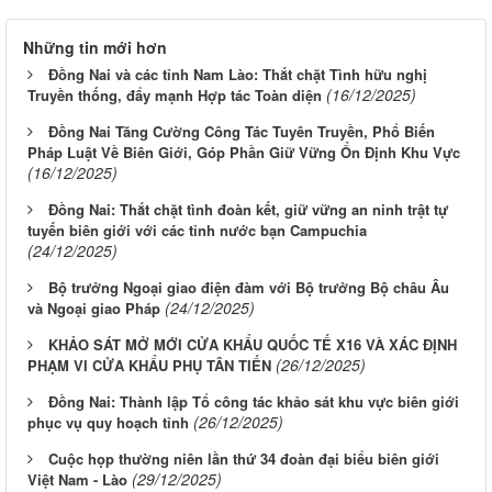
Những tin mới hơn
Đồng Nai và các tỉnh Nam Lào: Thắt chặt Tình hữu nghị
(16/12/2025)
Truyền thống, đẩy mạnh Hợp tác Toàn diện
Đồng Nai Tăng Cường Công Tác Tuyên Truyền, Phổ Biến
Pháp Luật Về Biên Giới, Góp Phần Giữ Vững Ổn Định Khu Vực
(16/12/2025)
Đồng Nai: Thắt chặt tình đoàn kết, giữ vững an ninh trật tự
tuyến biên giới với các tỉnh nước bạn Campuchia
(24/12/2025)
Bộ trưởng Ngoại giao điện đàm với Bộ trưởng Bộ châu Âu
(24/12/2025)
và Ngoại giao Pháp
KHẢO SÁT MỞ MỚI CỬA KHẨU QUỐC TẾ X16 VÀ XÁC ĐỊNH
(26/12/2025)
PHẠM VI CỬA KHẨU PHỤ TÂN TIẾN
Đồng Nai: Thành lập Tổ công tác khảo sát khu vực biên giới
(26/12/2025)
phục vụ quy hoạch tỉnh
Cuộc họp thường niên lần thứ 34 đoàn đại biểu biên giới
(29/12/2025)
Việt Nam - Lào