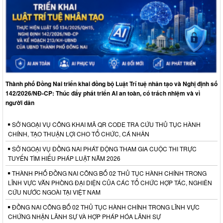
Thành phố Đồng Nai triển khai đồng bộ Luật Trí tuệ nhân tạo và Nghị định số
142/2026/NĐ-CP: Thúc đẩy phát triển AI an toàn, có trách nhiệm và vì
người dân
SỞ NGOẠI VỤ CÔNG KHAI MÃ QR CODE TRA CỨU THỦ TỤC HÀNH
CHÍNH, TẠO THUẬN LỢI CHO TỔ CHỨC, CÁ NHÂN
SỞ NGOẠI VỤ ĐỒNG NAI PHÁT ĐỘNG THAM GIA CUỘC THI TRỰC
TUYẾN TÌM HIỂU PHÁP LUẬT NĂM 2026
THÀNH PHỐ ĐỒNG NAI CÔNG BỐ 02 THỦ TỤC HÀNH CHÍNH TRONG
LĨNH VỰC VĂN PHÒNG ĐẠI DIỆN CỦA CÁC TỔ CHỨC HỢP TÁC, NGHIÊN
CỨU NƯỚC NGOÀI TẠI VIỆT NAM
ĐỒNG NAI CÔNG BỐ 02 THỦ TỤC HÀNH CHÍNH TRONG LĨNH VỰC
CHỨNG NHẬN LÃNH SỰ VÀ HỢP PHÁP HÓA LÃNH SỰ