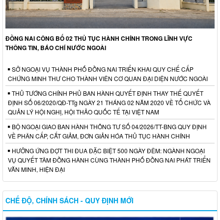
ĐỒNG NAI CÔNG BỐ 02 THỦ TỤC HÀNH CHÍNH TRONG LĨNH VỰC
THÔNG TIN, BÁO CHÍ NƯỚC NGOÀI
SỞ NGOẠI VỤ THÀNH PHỐ ĐỒNG NAI TRIỂN KHAI QUY CHẾ CẤP
CHỨNG MINH THƯ CHO THÀNH VIÊN CƠ QUAN ĐẠI DIỆN NƯỚC NGOÀI
THỦ TƯỚNG CHÍNH PHỦ BAN HÀNH QUYẾT ĐỊNH THAY THẾ QUYẾT
ĐỊNH SỐ 06/2020/QĐ-TTg NGÀY 21 THÁNG 02 NĂM 2020 VỀ TỔ CHỨC VÀ
QUẢN LÝ HỘI NGHỊ, HỘI THẢO QUỐC TẾ TẠI VIỆT NAM
BỘ NGOẠI GIAO BAN HÀNH THÔNG TƯ SỐ 04/2026/TT-BNG QUY ĐỊNH
VỀ PHÂN CẤP, CẮT GIẢM, ĐƠN GIẢN HÓA THỦ TỤC HÀNH CHÍNH
HƯỞNG ỨNG ĐỢT THI ĐUA ĐẶC BIỆT 500 NGÀY ĐÊM: NGÀNH NGOẠI
VỤ QUYẾT TÂM ĐỒNG HÀNH CÙNG THÀNH PHỐ ĐỒNG NAI PHÁT TRIỂN
VĂN MINH, HIỆN ĐẠI
CHẾ ĐỘ, CHÍNH SÁCH - QUY ĐỊNH MỚI