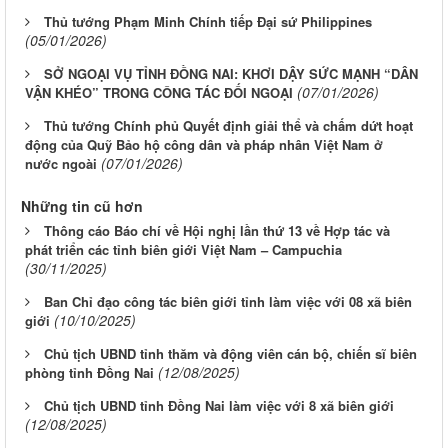
Thủ tướng Phạm Minh Chính tiếp Đại sứ Philippines
(05/01/2026)
SỞ NGOẠI VỤ TỈNH ĐỒNG NAI: KHƠI DẬY SỨC MẠNH “DÂN
(07/01/2026)
VẬN KHÉO” TRONG CÔNG TÁC ĐỐI NGOẠI
Thủ tướng Chính phủ Quyết định giải thể và chấm dứt hoạt
động của Quỹ Bảo hộ công dân và pháp nhân Việt Nam ở
(07/01/2026)
nước ngoài
Những tin cũ hơn
Thông cáo Báo chí về Hội nghị lần thứ 13 về Hợp tác và
phát triển các tỉnh biên giới Việt Nam – Campuchia
(30/11/2025)
Ban Chỉ đạo công tác biên giới tỉnh làm việc với 08 xã biên
(10/10/2025)
giới
Chủ tịch UBND tỉnh thăm và động viên cán bộ, chiến sĩ biên
(12/08/2025)
phòng tỉnh Đồng Nai
Chủ tịch UBND tỉnh Đồng Nai làm việc với 8 xã biên giới
(12/08/2025)