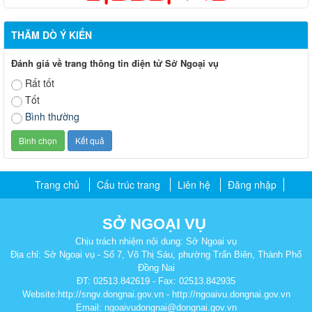
THĂM DÒ Ý KIẾN
Đánh giá về trang thông tin điện tử Sở Ngoại vụ
Rất tốt
Tốt
Bình thường
Trang chủ
Cấu trúc trang
Liên hệ
Đăng nhập
SỞ NGOẠI VỤ
Chịu trách nhiệm nội dung: Sở Ngoại vụ
Địa chỉ: Sở Ngoại vụ - Số 7, Võ Thị Sáu, phường Trấn Biên, Thành Phố
Đồng Nai
ĐT: 02513.842619 - Fax: 02513.842935
Website:http://sngv.dongnai.gov.vn - http://ngoaivu.dongnai.gov.vn
Email: ngoaivudongnai@dongnai.gov.vn