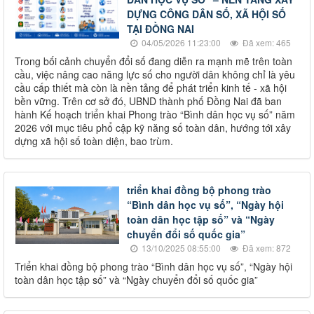
DỰNG CÔNG DÂN SỐ, XÃ HỘI SỐ
TẠI ĐỒNG NAI
04/05/2026 11:23:00
Đã xem: 465
Trong bối cảnh chuyển đổi số đang diễn ra mạnh mẽ trên toàn
cầu, việc nâng cao năng lực số cho người dân không chỉ là yêu
cầu cấp thiết mà còn là nền tảng để phát triển kinh tế - xã hội
bền vững. Trên cơ sở đó, UBND thành phố Đồng Nai đã ban
hành Kế hoạch triển khai Phong trào “Bình dân học vụ số” năm
2026 với mục tiêu phổ cập kỹ năng số toàn dân, hướng tới xây
dựng xã hội số toàn diện, bao trùm.
triển khai đồng bộ phong trào
“Bình dân học vụ số”, “Ngày hội
toàn dân học tập số” và “Ngày
chuyển đổi số quốc gia”
13/10/2025 08:55:00
Đã xem: 872
Triển khai đồng bộ phong trào “Bình dân học vụ số”, “Ngày hội
toàn dân học tập số” và “Ngày chuyển đổi số quốc gia”