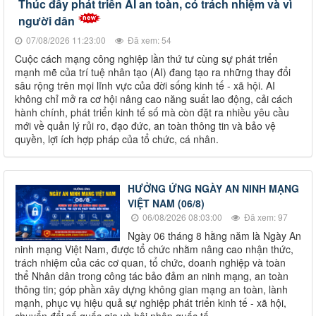
Thúc đẩy phát triển AI an toàn, có trách nhiệm và vì
người dân
07/08/2026 11:23:00
Đã xem: 54
Cuộc cách mạng công nghiệp lần thứ tư cùng sự phát triển
mạnh mẽ của trí tuệ nhân tạo (AI) đang tạo ra những thay đổi
sâu rộng trên mọi lĩnh vực của đời sống kinh tế - xã hội. AI
không chỉ mở ra cơ hội nâng cao năng suất lao động, cải cách
hành chính, phát triển kinh tế số mà còn đặt ra nhiều yêu cầu
mới về quản lý rủi ro, đạo đức, an toàn thông tin và bảo vệ
quyền, lợi ích hợp pháp của tổ chức, cá nhân.
HƯỞNG ỨNG NGÀY AN NINH MẠNG
VIỆT NAM (06/8)
06/08/2026 08:03:00
Đã xem: 97
Ngày 06 tháng 8 hằng năm là Ngày An
ninh mạng Việt Nam, được tổ chức nhằm nâng cao nhận thức,
trách nhiệm của các cơ quan, tổ chức, doanh nghiệp và toàn
thể Nhân dân trong công tác bảo đảm an ninh mạng, an toàn
thông tin; góp phần xây dựng không gian mạng an toàn, lành
mạnh, phục vụ hiệu quả sự nghiệp phát triển kinh tế - xã hội,