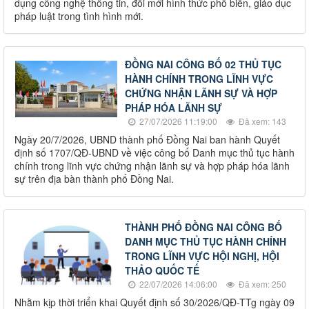
dụng công nghệ thông tin, đổi mới hình thức phổ biến, giáo dục
pháp luật trong tình hình mới.
ĐỒNG NAI CÔNG BỐ 02 THỦ TỤC
HÀNH CHÍNH TRONG LĨNH VỰC
CHỨNG NHẬN LÃNH SỰ VÀ HỢP
PHÁP HÓA LÃNH SỰ
27/07/2026 11:19:00
Đã xem: 143
Ngày 20/7/2026, UBND thành phố Đồng Nai ban hành Quyết
định số 1707/QĐ-UBND về việc công bố Danh mục thủ tục hành
chính trong lĩnh vực chứng nhận lãnh sự và hợp pháp hóa lãnh
sự trên địa bàn thành phố Đồng Nai.
THÀNH PHỐ ĐỒNG NAI CÔNG BỐ
DANH MỤC THỦ TỤC HÀNH CHÍNH
TRONG LĨNH VỰC HỘI NGHỊ, HỘI
THẢO QUỐC TẾ
22/07/2026 14:06:00
Đã xem: 250
Nhằm kịp thời triển khai Quyết định số 30/2026/QĐ-TTg ngày 09