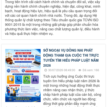
Trong tiến trình cải cách hành chính và chuyển đổi số, việc xây
dựng nền hành chính chuyên nghiệp, hiện đại, công khai, minh
bạch, hoạt động hiệu lực, hiệu quả là yêu cầu quan trọng đối
với các cơ quan hành chính nhà nước. Trong đó, áp dụng Hệ
thống quản lý chất lượng theo Tiêu chuẩn quốc gia TCVN ISO
9001:2015 là một trong những giải pháp góp phần chuẩn hóa
phương thức làm việc, nâng cao chất lượng quản lý, điều hành
và hiệu quả thực hiện nhiệm vụ.
SỞ NGOẠI VỤ ĐỒNG NAI PHÁT
ĐỘNG THAM GIA CUỘC THI TRỰC
TUYẾN TÌM HIỂU PHÁP LUẬT NĂM
2026
30/07/2026 08:49:00
Đã xem: 166
Tích cực hưởng ứng Cuộc thi trực
tuyến tìm hiểu pháp luật năm 2026 là
một trong những hoạt động thiết thực
nhằm nâng cao nhận thức, ý thức
chấp hành pháp luật của cán bộ, công
chức, viên chức và người lao động;
đồng thời góp phần đẩy mạnh ứng