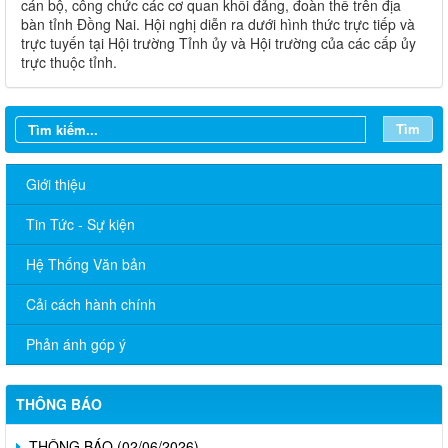
cán bộ, công chức các cơ quan khối đảng, đoàn thể trên địa
bàn tỉnh Đồng Nai. Hội nghị diễn ra dưới hình thức trực tiếp và
trực tuyến tại Hội trường Tỉnh ủy và Hội trường của các cấp ủy
trực thuộc tỉnh.
Tìm
Giới thiệu
Tin Tức - Sự kiện
Sở Ngoại vụ thông báo tuyển dụng hợp đồng thực hiện nhiệm
vụ công chức năm 2026
Hệ Thống Văn bản
TÍCH CỰC HƯỞNG ỨNG CUỘC THI TRỰC TUYẾN “TÌM HIỂU
Cải cách hành chính
PHÁP LUẬT” NĂM 2026
Phản ánh góp ý
CÔNG BỐ DANH MỤC THỦ TỤC HÀNH CHÍNH ĐƯỢC PHÂN
CẤP, PHÂN QUYỀN THUỘC PHẠM VI QUẢN LÝ CỦA NGÀNH
NGOẠI VỤ THÀNH PHỐ ĐỒNG NAI
THÔNG BÁO
THÔNG BÁO (02/06/2026)