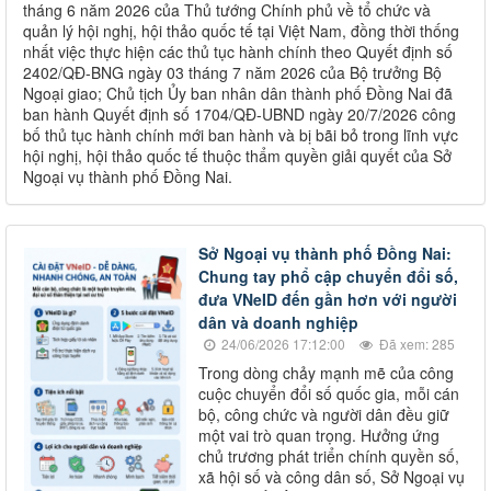
tháng 6 năm 2026 của Thủ tướng Chính phủ về tổ chức và
quản lý hội nghị, hội thảo quốc tế tại Việt Nam, đồng thời thống
nhất việc thực hiện các thủ tục hành chính theo Quyết định số
2402/QĐ-BNG ngày 03 tháng 7 năm 2026 của Bộ trưởng Bộ
Ngoại giao; Chủ tịch Ủy ban nhân dân thành phố Đồng Nai đã
ban hành Quyết định số 1704/QĐ-UBND ngày 20/7/2026 công
bố thủ tục hành chính mới ban hành và bị bãi bỏ trong lĩnh vực
hội nghị, hội thảo quốc tế thuộc thẩm quyền giải quyết của Sở
Ngoại vụ thành phố Đồng Nai.
Sở Ngoại vụ thành phố Đồng Nai:
Chung tay phổ cập chuyển đổi số,
đưa VNeID đến gần hơn với người
dân và doanh nghiệp
24/06/2026 17:12:00
Đã xem: 285
Trong dòng chảy mạnh mẽ của công
cuộc chuyển đổi số quốc gia, mỗi cán
bộ, công chức và người dân đều giữ
một vai trò quan trọng. Hưởng ứng
chủ trương phát triển chính quyền số,
xã hội số và công dân số, Sở Ngoại vụ