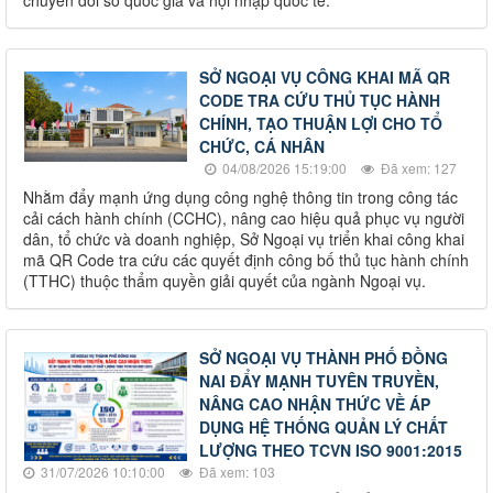
chuyển đổi số quốc gia và hội nhập quốc tế.
SỞ NGOẠI VỤ CÔNG KHAI MÃ QR
CODE TRA CỨU THỦ TỤC HÀNH
CHÍNH, TẠO THUẬN LỢI CHO TỔ
CHỨC, CÁ NHÂN
04/08/2026 15:19:00
Đã xem: 127
Nhằm đẩy mạnh ứng dụng công nghệ thông tin trong công tác
cải cách hành chính (CCHC), nâng cao hiệu quả phục vụ người
dân, tổ chức và doanh nghiệp, Sở Ngoại vụ triển khai công khai
mã QR Code tra cứu các quyết định công bố thủ tục hành chính
(TTHC) thuộc thẩm quyền giải quyết của ngành Ngoại vụ.
SỞ NGOẠI VỤ THÀNH PHỐ ĐỒNG
NAI ĐẨY MẠNH TUYÊN TRUYỀN,
NÂNG CAO NHẬN THỨC VỀ ÁP
DỤNG HỆ THỐNG QUẢN LÝ CHẤT
LƯỢNG THEO TCVN ISO 9001:2015
31/07/2026 10:10:00
Đã xem: 103