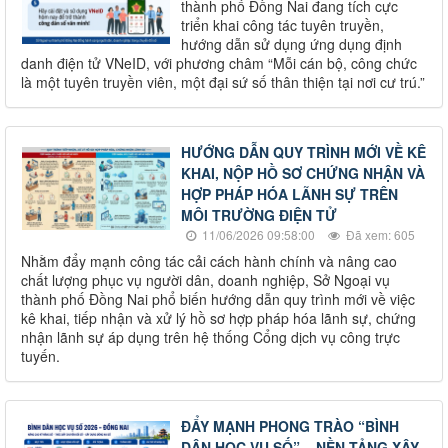
thành phố Đồng Nai đang tích cực
triển khai công tác tuyên truyền,
hướng dẫn sử dụng ứng dụng định
danh điện tử VNeID, với phương châm “Mỗi cán bộ, công chức
là một tuyên truyền viên, một đại sứ số thân thiện tại nơi cư trú.”
HƯỚNG DẪN QUY TRÌNH MỚI VỀ KÊ
KHAI, NỘP HỒ SƠ CHỨNG NHẬN VÀ
HỢP PHÁP HÓA LÃNH SỰ TRÊN
MÔI TRƯỜNG ĐIỆN TỬ
11/06/2026 09:58:00
Đã xem: 605
Nhằm đẩy mạnh công tác cải cách hành chính và nâng cao
chất lượng phục vụ người dân, doanh nghiệp, Sở Ngoại vụ
thành phố Đồng Nai phổ biến hướng dẫn quy trình mới về việc
kê khai, tiếp nhận và xử lý hồ sơ hợp pháp hóa lãnh sự, chứng
nhận lãnh sự áp dụng trên hệ thống Cổng dịch vụ công trực
tuyến.
ĐẨY MẠNH PHONG TRÀO “BÌNH
DÂN HỌC VỤ SỐ” – NỀN TẢNG XÂY