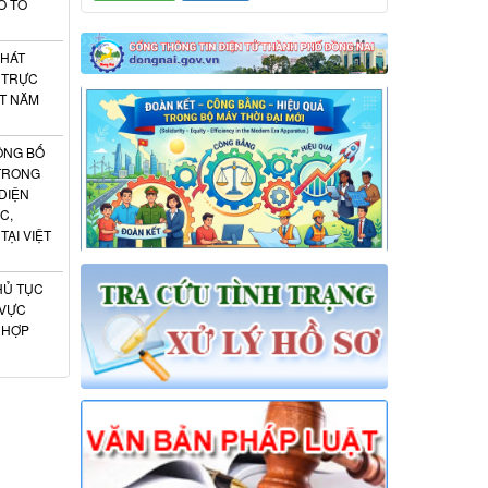
O TỔ
PHÁT
 TRỰC
ẬT NĂM
ÔNG BỐ
 TRONG
DIỆN
C,
ẠI VIỆT
HỦ TỤC
 VỰC
 HỢP