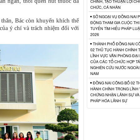
an ngắn, thói quen hút thuốc đã
CHÍNH, TẠO THUẬN LỢI CH
CHỨC, CÁ NHÂN
SỞ NGOẠI VỤ ĐỒNG NAI 
n thân, Bác còn khuyến khích thế
ĐỘNG THAM GIA CUỘC THI
 của ý chí và trách nhiệm đối với
TUYẾN TÌM HIỂU PHÁP LU
2026
THÀNH PHỐ ĐỒNG NAI C
02 THỦ TỤC HÀNH CHÍNH
LĨNH VỰC VĂN PHÒNG ĐẠI 
CỦA CÁC TỔ CHỨC HỢP TÁ
NGHIÊN CỨU NƯỚC NGOÀI T
NAM
ĐỒNG NAI CÔNG BỐ 02 T
HÀNH CHÍNH TRONG LĨNH
CHỨNG NHẬN LÃNH SỰ VÀ
PHÁP HÓA LÃNH SỰ