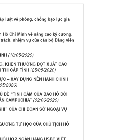
p luật về phòng, chống bạo lực gia
ch Hồ Chí Minh về nâng cao kỷ cương,
c trách, nhiệm vụ của cán bộ Đảng viên
(18/05/2026)
INH
NG, KHEN THƯỞNG ĐỘT XUẤT CÁC
(25/05/2026)
 THI CẤP TỈNH
ỰC – XÂY DỰNG NỀN HÀNH CHÍNH
/05/2026)
 ĐỀ “TÌNH CẢM CỦA BÁC HỒ ĐỐI
(02/06/2026)
ÂN CAMPUCHIA”
HI” CỦA CHI ĐOÀN SỞ NGOẠI VỤ
 GƯƠNG TỰ HỌC CỦA CHỦ TỊCH HỒ
PHỐI HỢP NGÂN HÀNG HSBC VIỆT