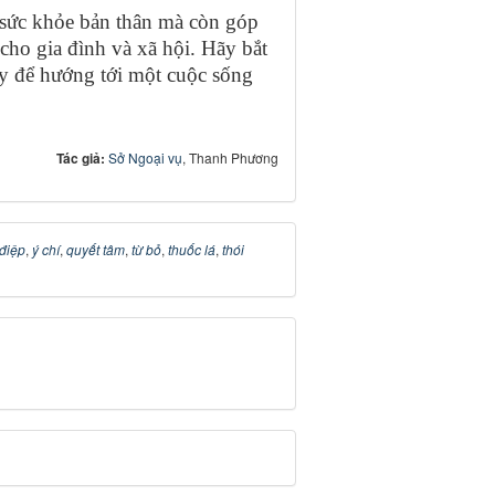
 sức khỏe bản thân mà còn góp
ho gia đình và xã hội. Hãy bắt
ày để hướng tới một cuộc sống
Tác giả:
Sở Ngoại vụ
, Thanh Phương
điệp
,
ý chí
,
quyết tâm
,
từ bỏ
,
thuốc lá
,
thói