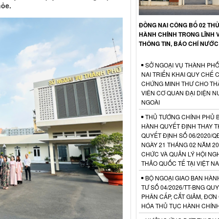
hỏe.
ĐỒNG NAI CÔNG BỐ 02 TH
HÀNH CHÍNH TRONG LĨNH 
THÔNG TIN, BÁO CHÍ NƯỚC
SỞ NGOẠI VỤ THÀNH PH
NAI TRIỂN KHAI QUY CHẾ 
CHỨNG MINH THƯ CHO TH
VIÊN CƠ QUAN ĐẠI DIỆN 
NGOÀI
THỦ TƯỚNG CHÍNH PHỦ 
HÀNH QUYẾT ĐỊNH THAY T
QUYẾT ĐỊNH SỐ 06/2020/Q
NGÀY 21 THÁNG 02 NĂM 20
CHỨC VÀ QUẢN LÝ HỘI NGH
THẢO QUỐC TẾ TẠI VIỆT N
BỘ NGOẠI GIAO BAN HÀN
TƯ SỐ 04/2026/TT-BNG QUY
PHÂN CẤP, CẮT GIẢM, ĐƠN
HÓA THỦ TỤC HÀNH CHÍN