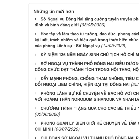
Những tin mới hơn
Sở Ngoại vụ Đồng Nai tăng cường tuyên truyền phá
(08/05/2026)
đình và bình đẳng giới
Học tập và làm theo tư tưởng, đạo đức, phong cá
kỷ luật, trách nhiệm và hiệu quả trong thực hiện chứ
(14/05/2026)
của phòng Lãnh sự - Sở Ngoại vụ
KỶ NIỆM 136 NĂM NGÀY SINH CHỦ TỊCH HỒ CHÍ M
SỞ NGOẠI VỤ THÀNH PHỐ ĐỒNG NAI BIỂU DƯƠ
CÔNG CHỨC ĐẠT THÀNH TÍCH TRONG HỘI THAO, HỘI
ĐẨY MẠNH PHÒNG, CHỐNG THAM NHŨNG, TIÊU C
(25
ĐỐI NGOẠI LIÊM CHÍNH, HIỆN ĐẠI TẠI ĐỒNG NAI
PHÒNG LÃNH SỰ KỂ CHUYỆN VỀ BÁC HỒ VỚI CHỦ
VỚI HOÀNG THÂN NORODOM SIHANOUK VÀ NHÂN D
CHƯƠNG TRÌNH “TẶNG QUÀ CHO CÁC BÉ THIẾU N
(05/06/2026)
PHÒNG QUẢN LÝ BIÊN GIỚI KỂ CHUYỆN VỀ TẤM
(06/07/2026)
CHÍ MINH
CHI ĐOÀN SỞ NGOẠI VỤ THÀNH PHỐ ĐỒNG NAI 