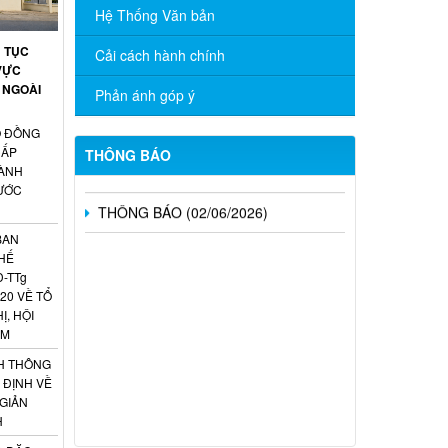
TRỰC TUYẾN “TÌM HIỂU PHÁP LUẬT”
Hệ Thống Văn bản
NĂM 2026
Ủ TỤC
Cải cách hành chính
CÔNG BỐ DANH MỤC THỦ TỤC
VỰC
HÀNH CHÍNH ĐƯỢC PHÂN CẤP, PHÂN
 NGOÀI
Phản ánh góp ý
QUYỀN THUỘC PHẠM VI QUẢN LÝ CỦA
NGÀNH NGOẠI VỤ THÀNH PHỐ ĐỒNG
Ố ĐỒNG
NAI
CẤP
THÔNG BÁO
ÀNH
THÔNG BÁO (02/06/2026)
NƯỚC
BAN
HẾ
Đ-TTg
20 VỀ TỔ
Ị, HỘI
AM
H THÔNG
 ĐỊNH VỀ
 GIẢN
H