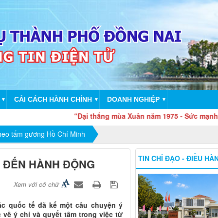
CẢI CÁCH HÀNH CHÍNH
DOANH NGHIỆP
▼
▼
▼
“Đại thắng mùa Xuân năm 1975 - Sức mạnh đại đoàn k
theo tấm gương Hồ Chí Minh
TIN CHỈ ĐẠO - ĐIỀU HÀ
M ĐẾN HÀNH ĐỘNG
Xem với cỡ chữ
ác quốc tế đã kể một câu chuyện ý
 về ý chí và quyết tâm trong việc từ