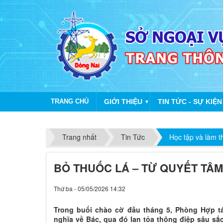
TRANG CHỦ
GIỚI THIỆU
TIN TỨC - SỰ KIỆN
▼
Trang nhất
Tin Tức
Học tập và làm 
BỎ THUỐC LÁ – TỪ QUYẾT TÂ
Thứ ba - 05/05/2026 14:32
Trong buổi chào cờ đầu tháng 5, Phòng Hợp t
nghĩa về Bác, qua đó lan tỏa thông điệp sâu sắc