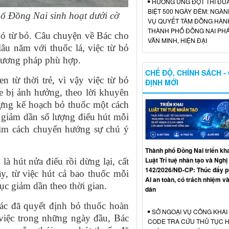
HƯỞNG ỨNG ĐỢT THI ĐU
BIỆT 500 NGÀY ĐÊM: NGÀN
ố Đồng Nai sinh hoạt dưới cờ
VỤ QUYẾT TÂM ĐỒNG HÀN
THÀNH PHỐ ĐỒNG NAI PHÁ
hó từ bỏ. Câu chuyện về Bác cho
VĂN MINH, HIỆN ĐẠI
âu năm với thuốc lá, việc từ bỏ
phương pháp phù hợp.
CHẾ ĐỘ, CHÍNH SÁCH -
n từ thời trẻ, vì vậy việc từ bỏ
ĐỊNH MỚI
e bị ảnh hưởng, theo lời khuyên
dựng kế hoạch bỏ thuốc một cách
c giảm dần số lượng điếu hút mỗi
tìm cách chuyển hướng sự chú ý
Thành phố Đồng Nai triển kh
Luật Trí tuệ nhân tạo và Nghị
à hút nửa điếu rồi dừng lại, cất
142/2026/NĐ-CP: Thúc đẩy ph
ậy, từ việc hút cả bao thuốc mỗi
AI an toàn, có trách nhiệm và
ục giảm dần theo thời gian.
dân
ác đã quyết định bỏ thuốc hoàn
SỞ NGOẠI VỤ CÔNG KHAI
 việc trong những ngày đầu, Bác
CODE TRA CỨU THỦ TỤC 