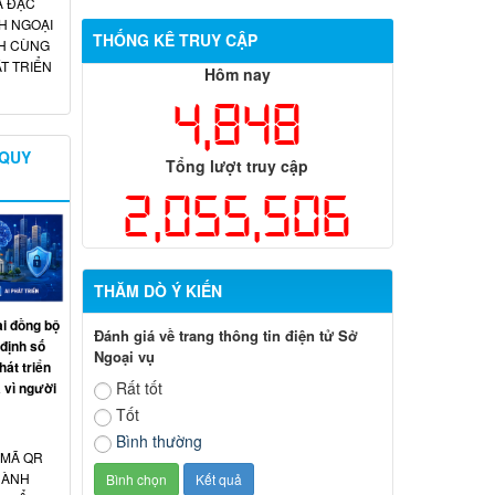
A ĐẶC
H NGOẠI
THỐNG KÊ TRUY CẬP
H CÙNG
T TRIỂN
Hôm nay
4,848
 QUY
Tổng lượt truy cập
2,055,506
THĂM DÒ Ý KIẾN
ai đồng bộ
Đánh giá về trang thông tin điện tử Sở
 định số
Ngoại vụ
át triển
Rất tốt
 vì người
Tốt
Bình thường
 MÃ QR
HÀNH