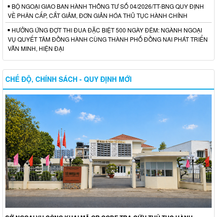
BỘ NGOẠI GIAO BAN HÀNH THÔNG TƯ SỐ 04/2026/TT-BNG QUY ĐỊNH
VỀ PHÂN CẤP, CẮT GIẢM, ĐƠN GIẢN HÓA THỦ TỤC HÀNH CHÍNH
HƯỞNG ỨNG ĐỢT THI ĐUA ĐẶC BIỆT 500 NGÀY ĐÊM: NGÀNH NGOẠI
VỤ QUYẾT TÂM ĐỒNG HÀNH CÙNG THÀNH PHỐ ĐỒNG NAI PHÁT TRIỂN
VĂN MINH, HIỆN ĐẠI
CHẾ ĐỘ, CHÍNH SÁCH - QUY ĐỊNH MỚI