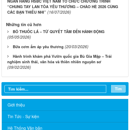
NGÂN HÀNG HSBC VIỆT NAM TỔ CHỨC CHƯƠNG TRÌNH
“CHUNG TAY LAN TỎA YÊU THƯƠNG – CHÀO HÈ 2026 CÙNG
(16/07/2026)
CÁC BẠN THIẾU NHI”
Những tin cũ hơn
BỎ THUỐC LÁ – TỪ QUYẾT TÂM ĐẾN HÀNH ĐỘNG
(05/05/2026)
(20/03/2026)
Bữa cơm ấm áp yêu thương
Hành trình khám phá Vườn quốc gia Bù Gia Mập – Trải
nghiệm sinh thái, văn hóa và thiên nhiên nguyên sơ
(09/02/2026)
Tìm
Giới thiệu
Tin Tức - Sự kiện
Sở Ngoại vụ thông báo tuyển dụng hợp đồng thực hiện nhiệm
vụ công chức năm 2026
Hệ Thống Văn bản