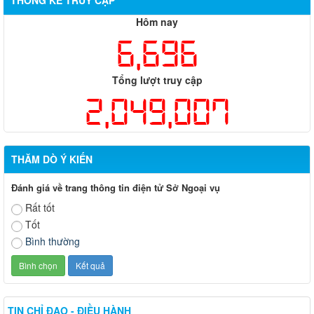
THỐNG KÊ TRUY CẬP
Hôm nay
6,696
Tổng lượt truy cập
2,049,007
THĂM DÒ Ý KIẾN
Đánh giá về trang thông tin điện tử Sở Ngoại vụ
Rất tốt
Tốt
Bình thường
TIN CHỈ ĐẠO - ĐIỀU HÀNH