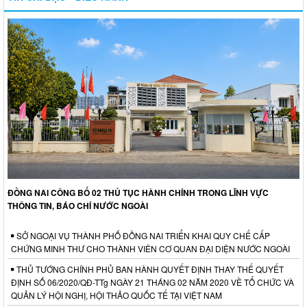
ĐỒNG NAI CÔNG BỐ 02 THỦ TỤC HÀNH CHÍNH TRONG LĨNH VỰC
THÔNG TIN, BÁO CHÍ NƯỚC NGOÀI
SỞ NGOẠI VỤ THÀNH PHỐ ĐỒNG NAI TRIỂN KHAI QUY CHẾ CẤP
CHỨNG MINH THƯ CHO THÀNH VIÊN CƠ QUAN ĐẠI DIỆN NƯỚC NGOÀI
THỦ TƯỚNG CHÍNH PHỦ BAN HÀNH QUYẾT ĐỊNH THAY THẾ QUYẾT
ĐỊNH SỐ 06/2020/QĐ-TTg NGÀY 21 THÁNG 02 NĂM 2020 VỀ TỔ CHỨC VÀ
QUẢN LÝ HỘI NGHỊ, HỘI THẢO QUỐC TẾ TẠI VIỆT NAM