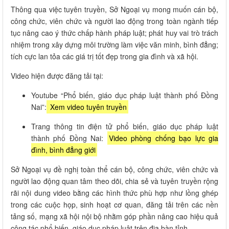
Thông qua việc tuyên truyền, Sở Ngoại vụ mong muốn cán bộ,
công chức, viên chức và người lao động trong toàn ngành tiếp
tục nâng cao ý thức chấp hành pháp luật; phát huy vai trò trách
nhiệm trong xây dựng môi trường làm việc văn minh, bình đẳng;
tích cực lan tỏa các giá trị tốt đẹp trong gia đình và xã hội.
Video hiện được đăng tải tại:
Youtube “Phổ biến, giáo dục pháp luật thành phố Đồng
Nai”:
Xem video tuyên truyền
Trang thông tin điện tử phổ biến, giáo dục pháp luật
thành phố Đồng Nai:
Video phòng chống bạo lực gia
đình, bình đẳng giới
Sở Ngoại vụ đề nghị toàn thể cán bộ, công chức, viên chức và
người lao động quan tâm theo dõi, chia sẻ và tuyên truyền rộng
rãi nội dung video bằng các hình thức phù hợp như lồng ghép
trong các cuộc họp, sinh hoạt cơ quan, đăng tải trên các nền
tảng số, mạng xã hội nội bộ nhằm góp phần nâng cao hiệu quả
công tác phổ biến, giáo dục pháp luật trên địa bàn tỉnh.