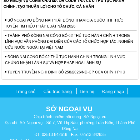
SỞ NGOẠI VỤ CÔNG KHAI MÃ QR CODE TRA CỨU THỦ TỤC HÀNH
CHÍNH, TẠO THUẬN LỢI CHO TỔ CHỨC, CÁ NHÂN
SỞ NGOẠI VỤ ĐỒNG NAI PHÁT ĐỘNG THAM GIA CUỘC THI TRỰC
TUYẾN TÌM HIỂU PHÁP LUẬT NĂM 2026
THÀNH PHỐ ĐỒNG NAI CÔNG BỐ 02 THỦ TỤC HÀNH CHÍNH TRONG
LĨNH VỰC VĂN PHÒNG ĐẠI DIỆN CỦA CÁC TỔ CHỨC HỢP TÁC, NGHIÊN
CỨU NƯỚC NGOÀI TẠI VIỆT NAM
ĐỒNG NAI CÔNG BỐ 02 THỦ TỤC HÀNH CHÍNH TRONG LĨNH VỰC
CHỨNG NHẬN LÃNH SỰ VÀ HỢP PHÁP HÓA LÃNH SỰ
TUYÊN TRUYỀN NGHỊ ĐỊNH SỐ 258/2026/NĐ-CP CỦA CHÍNH PHỦ
Trang chủ
Cấu trúc trang
Liên hệ
Đăng nhập
SỞ NGOẠI VỤ
Chịu trách nhiệm nội dung: Sở Ngoại vụ
Địa chỉ: Sở Ngoại vụ - Số 7, Võ Thị Sáu, phường Trấn Biên, Thành Phố
Đồng Nai
ĐT: 02513.842619 - Fax: 02513.842935