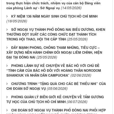
trong thực hiện chức trách, nhiệm vụ của cán bộ Đảng viên
(14/05/2026)
của phòng Lãnh sự - Sở Ngoại vụ
KỶ NIỆM 136 NĂM NGÀY SINH CHỦ TỊCH HỒ CHÍ MINH
(18/05/2026)
SỞ NGOẠI VỤ THÀNH PHỐ ĐỒNG NAI BIỂU DƯƠNG, KHEN
THƯỞNG ĐỘT XUẤT CÁC CÔNG CHỨC ĐẠT THÀNH TÍCH
(25/05/2026)
TRONG HỘI THAO, HỘI THI CẤP TỈNH
ĐẨY MẠNH PHÒNG, CHỐNG THAM NHŨNG, TIÊU CỰC –
XÂY DỰNG NỀN HÀNH CHÍNH ĐỐI NGOẠI LIÊM CHÍNH, HIỆN
(25/05/2026)
ĐẠI TẠI ĐỒNG NAI
PHÒNG LÃNH SỰ KỂ CHUYỆN VỀ BÁC HỒ VỚI CHỦ ĐỀ
“TÌNH CẢM CỦA BÁC HỒ ĐỐI VỚI HOÀNG THÂN NORODOM
(02/06/2026)
SIHANOUK VÀ NHÂN DÂN CAMPUCHIA”
CHƯƠNG TRÌNH “TẶNG QUÀ CHO CÁC BÉ THIẾU NHI” CỦA
(05/06/2026)
CHI ĐOÀN SỞ NGOẠI VỤ
PHÒNG QUẢN LÝ BIÊN GIỚI KỂ CHUYỆN VỀ TẤM GƯƠNG
(06/07/2026)
TỰ HỌC CỦA CHỦ TỊCH HỒ CHÍ MINH
CHI ĐOÀN SỞ NGOẠI VỤ THÀNH PHỐ ĐỒNG NAI PHỐI HỢP