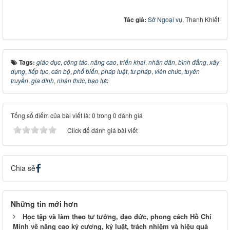
Tác giả:
Sở Ngoại vụ
, Thanh Khiết
Tags:
giáo dục
,
công tác
,
nâng cao
,
triển khai
,
nhân dân
,
bình đẳng
,
xây
dựng
,
tiếp tục
,
cán bộ
,
phổ biến
,
pháp luật
,
tư pháp
,
viên chức
,
tuyên
truyền
,
gia đình
,
nhận thức
,
bạo lực
Tổng số điểm của bài viết là: 0 trong 0 đánh giá
Click để đánh giá bài viết
Chia sẻ
Những tin mới hơn
Học tập và làm theo tư tưởng, đạo đức, phong cách Hồ Chí
Minh về nâng cao kỷ cương, kỷ luật, trách nhiệm và hiệu quả