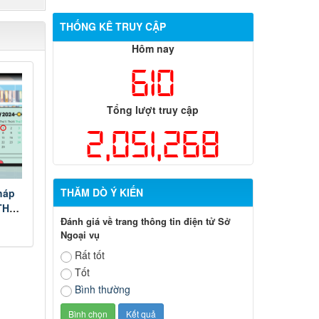
THỐNG KÊ TRUY CẬP
Hôm nay
610
Tổng lượt truy cập
2,051,268
THĂM DÒ Ý KIẾN
háp
TTHC
Đánh giá về trang thông tin điện tử Sở
 môi
Ngoại vụ
Rất tốt
Tốt
Bình thường