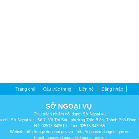
Trang chủ
Cấu trúc trang
Liên hệ
Đăng nhập
SỞ NGOẠI VỤ
Chịu trách nhiệm nội dung: Sở Ngoại vụ
a chỉ: Sở Ngoại vụ - Số 7, Võ Thị Sáu, phường Trấn Biên, Thành Phố Đồng 
ĐT: 02513.842619 - Fax: 02513.842935
Website:http://sngv.dongnai.gov.vn - http://ngoaivu.dongnai.gov.vn
Email: ngoaivudongnai@dongnai.gov.vn