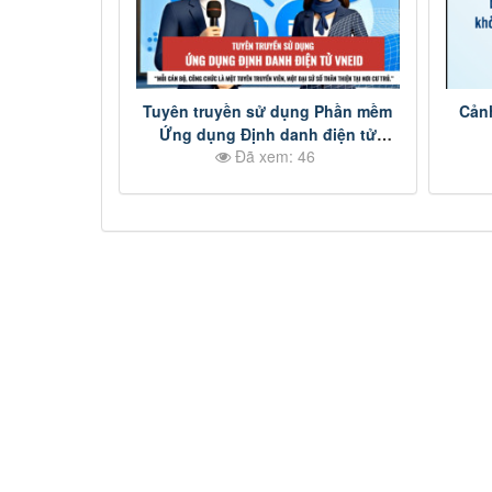
Tuyên truyền sử dụng Phần mềm
Cản
Ứng dụng Định danh điện tử
Đã xem: 46
VNeID