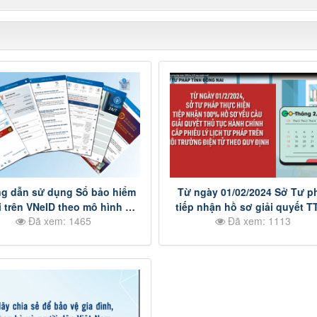
g dẫn sử dụng Sổ bảo hiểm
Từ ngày 01/02/2024 Sở Tư p
i trên VNeID theo mô hình Đề
tiếp nhận hồ sơ giải quyết 
Đã xem: 1465
Đã xem: 1113
án 06
cấp phiếu lý lịch tư pháp trên
trường điện tử