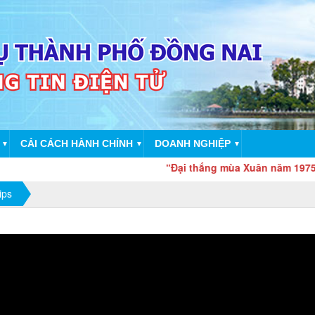
CẢI CÁCH HÀNH CHÍNH
DOANH NGHIỆP
▼
▼
▼
“Đại thắng mùa Xuân năm 1975 - Sức m
ips