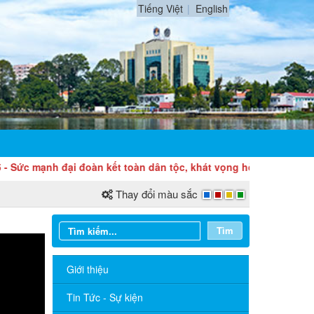
Tiếng Việt
English
ạnh đại đoàn kết toàn dân tộc, khát vọng hòa bình, độc lập dân 
Thay đổi màu sắc
Tìm
Giới thiệu
Sở Ngoại vụ thông báo tuyển dụng
hợp đồng thực hiện nhiệm vụ công chức
Tin Tức - Sự kiện
năm 2026