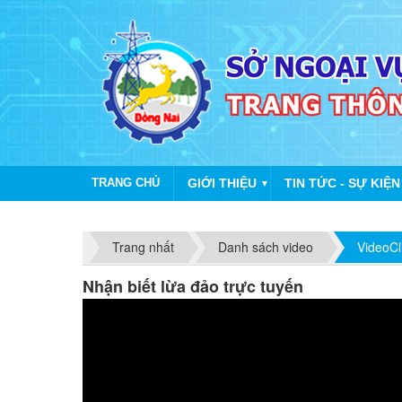
TRANG CHỦ
GIỚI THIỆU
TIN TỨC - SỰ KIỆN
▼
Trang nhất
Danh sách video
VideoCl
Nhận biết lừa đảo trực tuyến