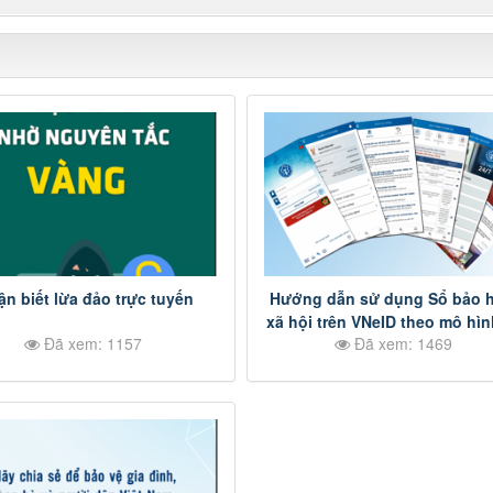
ận biết lừa đảo trực tuyến
Hướng dẫn sử dụng Sổ bảo 
xã hội trên VNeID theo mô hì
Đã xem: 1157
Đã xem: 1469
án 06