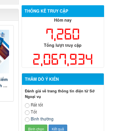
THỐNG KÊ TRUY CẬP
Hôm nay
7,260
Tổng lượt truy cập
2,067,934
THĂM DÒ Ý KIẾN
hiểm
nh Đề
Đánh giá về trang thông tin điện tử Sở
Ngoại vụ
Rất tốt
Tốt
Bình thường