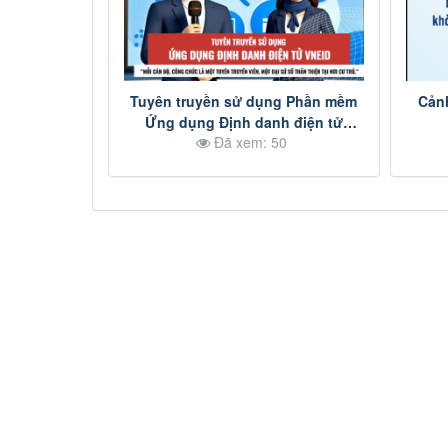
Tuyên truyền sử dụng Phần mềm
Cản
Ứng dụng Định danh điện tử
Đã xem: 50
VNeID