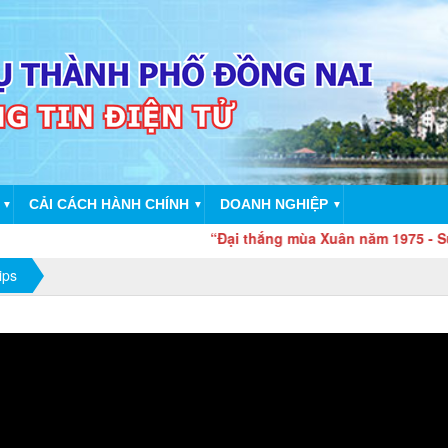
CẢI CÁCH HÀNH CHÍNH
DOANH NGHIỆP
▼
▼
▼
“Đại thắng mùa Xuân năm 1975 - Sức mạnh
ips