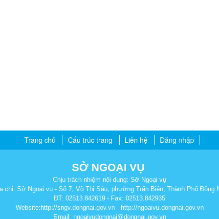
Trang chủ
Cấu trúc trang
Liên hệ
Đăng nhập
SỞ NGOẠI VỤ
Chịu trách nhiệm nội dung: Sở Ngoại vụ
a chỉ: Sở Ngoại vụ - Số 7, Võ Thị Sáu, phường Trấn Biên, Thành Phố Đồng 
ĐT: 02513.842619 - Fax: 02513.842935
Website:http://sngv.dongnai.gov.vn - http://ngoaivu.dongnai.gov.vn
Email: ngoaivudongnai@dongnai.gov.vn