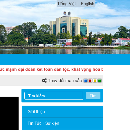
Tiếng Việt
English
 đại đoàn kết toàn dân tộc, khát vọng hòa bình, độc lập dân tộc
Thay đổi màu sắc
Tìm
Giới thiệu
Sở Ngoại vụ thông báo tuyển dụng
hợp đồng thực hiện nhiệm vụ công chức
Tin Tức - Sự kiện
năm 2026