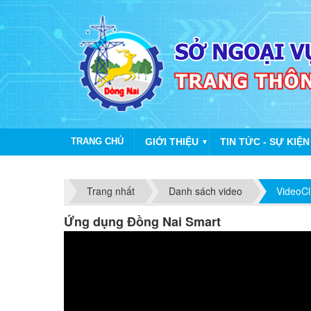
TRANG CHỦ
GIỚI THIỆU
TIN TỨC - SỰ KIỆN
▼
Trang nhất
Danh sách video
VideoCl
Ứng dụng Đồng Nai Smart